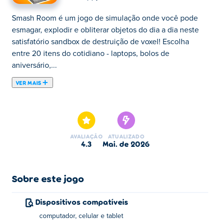
Smash Room é um jogo de simulação onde você pode
esmagar, explodir e obliterar objetos do dia a dia neste
satisfatório sandbox de destruição de voxel! Escolha
entre 20 itens do cotidiano - laptops, bolos de
aniversário,...
VER MAIS
Smash Room é um jogo de simulação onde você pode
esmagar, explodir e obliterar objetos do dia a dia neste
satisfatório sandbox de destruição de voxel! Escolha
entre 20 itens do cotidiano - laptops, bolos de
AVALIAÇÃO
ATUALIZADO
aniversário, boomboxes, hambúrgueres e mais - depois
4.3
mai. de 2026
escolha sua arma e mande ver. Dispare foguetes, balance
tacos de beisebol, lance bombas de fragmentação ou
fatie tudo com uma serra circular. Veja como cada objeto
Sobre este jogo
se despedaça em centenas de pedaços com explosões
espetaculares, respingos e reações em cadeia. Com 12
Dispositivos compatíveis
armas destrutivas e infinitas maneiras de destruir cada
computador, celular e tablet