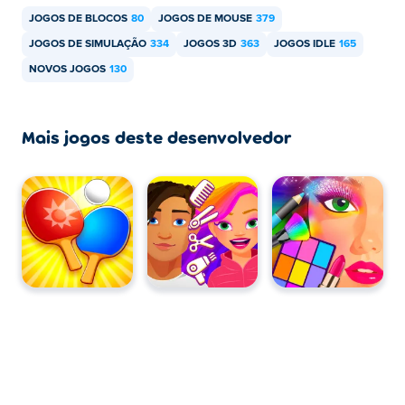
móveis e desktop?
JOGOS DE BLOCOS
80
JOGOS DE MOUSE
379
O Smash Room pode ser jogado no seu computador e
JOGOS DE SIMULAÇÃO
334
JOGOS 3D
363
JOGOS IDLE
165
em dispositivos móveis, como celulares e tablets.
NOVOS JOGOS
130
Mais jogos deste desenvolvedor