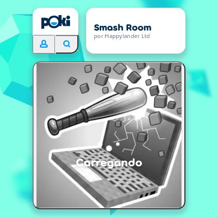
Smash Room
por Happylander Ltd
Carregando