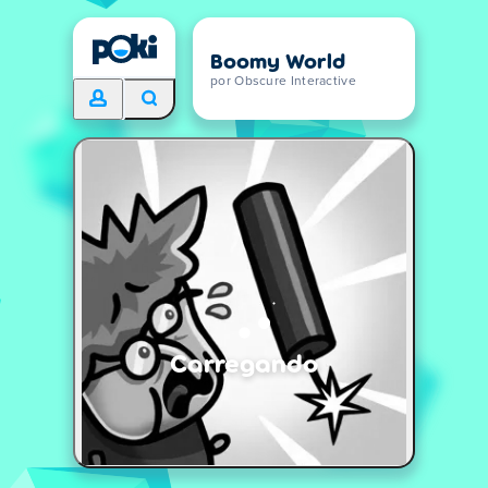
Boomy World
por Obscure Interactive
Carregando