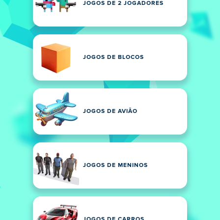
JOGOS DE 2 JOGADORES
JOGOS DE BLOCOS
JOGOS DE AVIÃO
JOGOS DE MENINOS
JOGOS DE CARROS