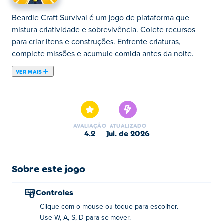
Beardie Craft Survival é um jogo de plataforma que
mistura criatividade e sobrevivência. Colete recursos
para criar itens e construções. Enfrente criaturas,
complete missões e acumule comida antes da noite.
VER MAIS
Beardie Craft Survival é uma aventura sandbox 2D onde
criatividade e sobrevivência andam de mãos dadas!
Explore um mundo vibrante, crie ferramentas, armas e
estruturas, e encare missões desafiadoras para ficar mais
AVALIAÇÃO
ATUALIZADO
forte. Lute contra criaturas ferozes, descubra segredos
4.2
jul. de 2026
ocultos e construa tudo o que sua imaginação permitir.
Reúna recursos, estoque comida e armas e prepare-se
para o que vem depois do anoitecer. Pronto para criar,
Sobre este jogo
explorar e sobreviver?
Controles
Como jogar Beardie Craft Survival?
Clique com o mouse ou toque para escolher.
Use W, A, S, D para se mover.
Clique ou toque para fazer a escolha. Use as teclas