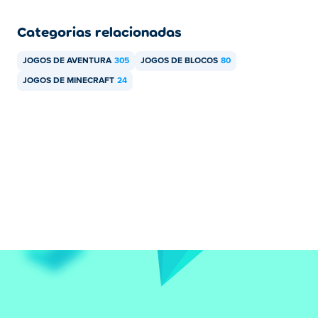
Categorias relacionadas
JOGOS DE AVENTURA
305
JOGOS DE BLOCOS
80
JOGOS DE MINECRAFT
24