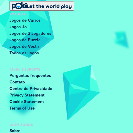
Let the world play
POPULAR
Jogos de Carros
Jogos .io
Jogos de 2 Jogadores
Jogos de Puzzle
Jogos de Vestir
Todos os Jogos
AJUDA E SUPORTE
Perguntas frequentes
Contato
Centro de Privacidade
Privacy Statement
Cookie Statement
Terms of Use
QUEM SOMOS
Sobre