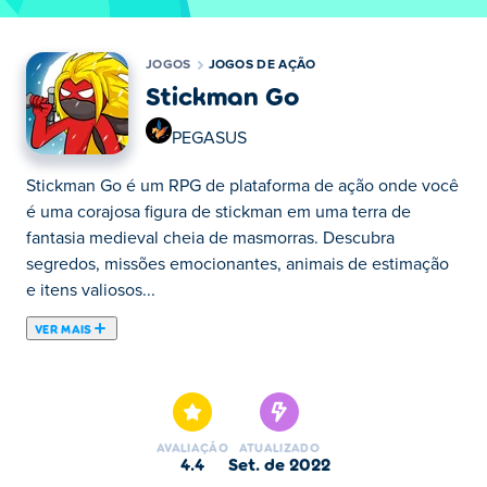
JOGOS
JOGOS DE AÇÃO
Stickman Go
PEGASUS
Stickman Go é um RPG de plataforma de ação onde você
é uma corajosa figura de stickman em uma terra de
fantasia medieval cheia de masmorras. Descubra
segredos, missões emocionantes, animais de estimação
e itens valiosos...
VER MAIS
Stickman Go é um RPG de plataforma de ação onde você
é uma corajosa figura de stickman em uma terra de
fantasia medieval cheia de masmorras. Descubra
segredos, missões emocionantes, animais de estimação
AVALIAÇÃO
ATUALIZADO
e itens valiosos em suas aventuras. Derrote chefes, lute
4.4
set. de 2022
contra lacaios voadores, monstros e muito mais...