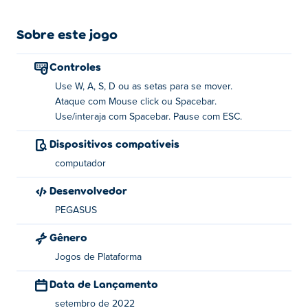
Certifique-se de atualizar suas habilidades regularmente
para permanecer no topo do desafio. Você pode
Sobre este jogo
desbloquear uma infinidade de skins e acessórios para
manter o jogo atualizado. Não se esqueça de visitar a
Controles
Roda da Sorte para ganhar algum dinheiro grátis
Use W, A, S, D ou as setas para se mover.
enquanto estiver nisso. Sabemos que você tem a
Ataque com Mouse click ou Spacebar.
habilidade necessária para terminar Stickman Go. Vai!
Use/interaja com Spacebar. Pause com ESC.
Como jogar Stickman Go?
Dispositivos compatíveis
computador
Mover - WASD ou teclas de seta
Desenvolvedor
Ataque - clique esquerdo do mouse ou barra de espaço
PEGASUS
Usar/Interagir - Barra de espaço
Gênero
Pausa - ESC
Jogos de Plataforma
Data de Lançamento
Quem criou o Stickman Go?
setembro de 2022