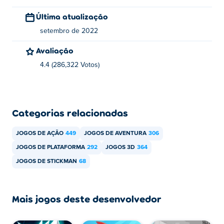
Stickman Go foi criado por PEGASUS. Este é o primeiro
Última atualização
jogo deles Poki!
setembro de 2022
Como posso jogar Stickman Go de graça?
Avaliação
Você pode jogar Stickman Go gratuitamente em Poki.
4.4 (286,322 Votos)
Posso jogar Stickman Go em dispositivos
móveis e desktop?
Categorias relacionadas
Stickman Go pode ser jogado no seu computador.
JOGOS DE AÇÃO
449
JOGOS DE AVENTURA
306
JOGOS DE PLATAFORMA
292
JOGOS 3D
364
JOGOS DE STICKMAN
68
Mais jogos deste desenvolvedor