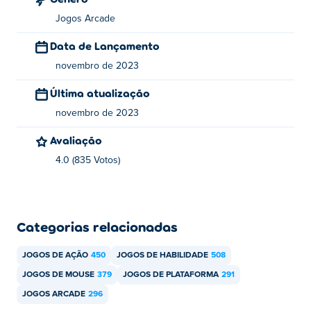
Rolling Jump é criado pela Okashi Games. Jogue seus
outros jogos em Poki:
Karakuri
,
MicroWars
,
Nano War
e
Jogos Arcade
Park Out
Data de Lançamento
Como posso jogar Rolling Jump
novembro de 2023
gratuitamente?
Última atualização
Você pode jogar Rolling Jump gratuitamente no Poki.
novembro de 2023
Posso jogar Rolling Jump em dispositivos
Avaliação
móveis e desktop?
4.0 (835 Votos)
Rolling Jump pode ser reproduzido em seu computador
e em dispositivos móveis, como telefones e tablets.
Categorias relacionadas
JOGOS DE AÇÃO
450
JOGOS DE HABILIDADE
508
JOGOS DE MOUSE
379
JOGOS DE PLATAFORMA
291
JOGOS ARCADE
296