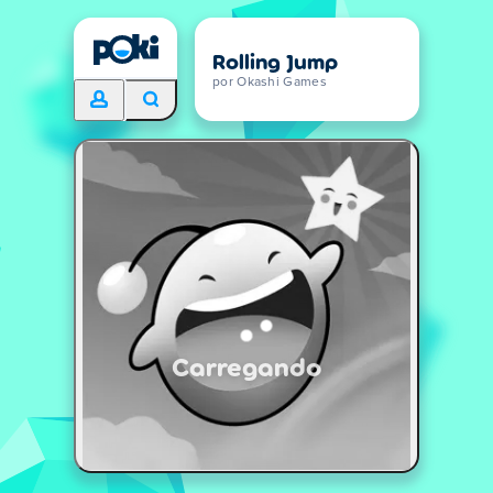
Rolling Jump
por Okashi Games
Carregando