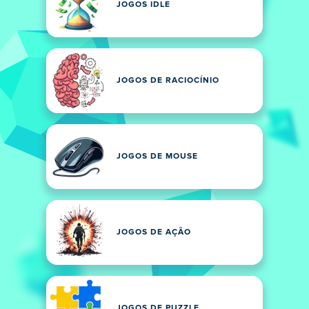
JOGOS IDLE
JOGOS DE RACIOCÍNIO
JOGOS DE MOUSE
JOGOS DE AÇÃO
JOGOS DE PUZZLE