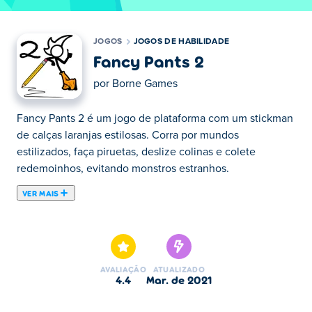
JOGOS
JOGOS DE HABILIDADE
Fancy Pants 2
por
Borne Games
Fancy Pants 2 é um jogo de plataforma com um stickman
de calças laranjas estilosas. Corra por mundos
estilizados, faça piruetas, deslize colinas e colete
redemoinhos, evitando monstros estranhos.
VER MAIS
The Fancy Pants Adventures: World 2 é uma aventura
épica de plataforma criada por Brad Borne. No primeiro
capítulo desta lendária série, você embarcará em uma
jornada perigosa para encontrar sua irmã sequestrada.
AVALIAÇÃO
ATUALIZADO
Corra por densas florestas, cavernas subaquáticas e
4.4
mar. de 2021
navios piratas enquanto pisa, chuta e corta seus inimigos
com 40 armas brancas. Explore os mapas encantadores