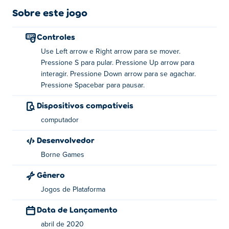
para encontrar segredos, níveis ocultos, conquistas,
Sobre este jogo
fantasias e muito mais! É difícil não se surpreender com a
impressionante arte desenhada à mão, as animações
Controles
satisfatórias e o bom senso de humor em Fancy Pants
Use Left arrow e Right arrow para se mover.
Adventures. Vá em frente, vista suas calças elegantes e
Pressione S para pular. Pressione Up arrow para
mãos à obra!
interagir. Pressione Down arrow para se agachar.
Pressione Spacebar para pausar.
Como jogar:
Dispositivos compatíveis
Mover - setas esquerda / direita
computador
Jump - S
Interact - tecla de seta para cima
Desenvolvedor
Pato - tecla de seta para baixo
Borne Games
Pausa - barra de espaço
Gênero
Sobre o criador:
Jogos de Plataforma
The Fancy Pants Adventures: World 2 foi criado por Brad
Data de Lançamento
Borne. Confira seu outro jogo lendário no
Poki
:
Fancy
abril de 2020
Pants