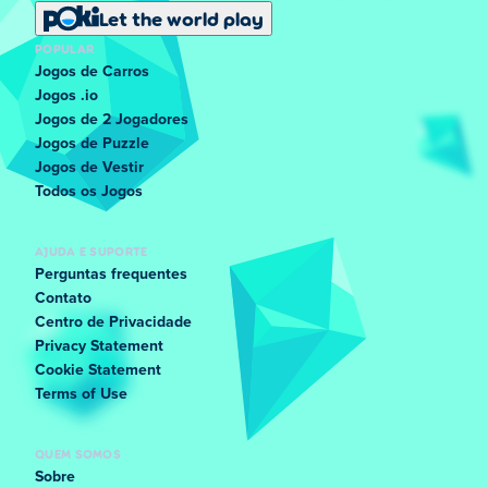
Let the world play
POPULAR
Jogos de Carros
Jogos .io
Jogos de 2 Jogadores
Jogos de Puzzle
Jogos de Vestir
Todos os Jogos
AJUDA E SUPORTE
Perguntas frequentes
Contato
Centro de Privacidade
Privacy Statement
Cookie Statement
Terms of Use
QUEM SOMOS
Sobre