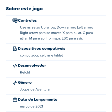
se esqueça de ativar os pontos de verificação do laptop
para salvar sua posição. Você pode descobrir todos os
Sobre este jogo
segredos do Setor 781?
Controles
Como jogar:
Use as setas Up arrow, Down arrow, Left arrow,
Right arrow para se mover. X para pular. C para
Mover - teclas de seta
atirar. M para abrir o mapa. ESC para sair.
Jump - X
Dispositivos compatíveis
Atire - C
computador, celular e tablet
Mapa - M
Desenvolvedor
Refold
Sair - ESC
Gênero
Sobre o criador:
Jogos de Aventura
O setor 781 é criado pela Refold. Este é o primeiro jogo
Data de Lançamento
deles no
Poki
!
março de 2021