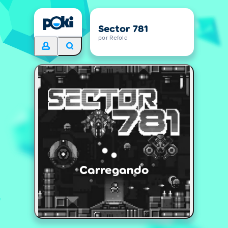
Sector 781
por Refold
Carregando