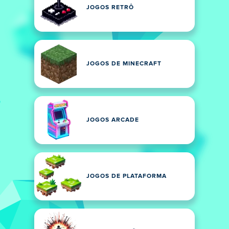
JOGOS RETRÔ
JOGOS DE MINECRAFT
JOGOS ARCADE
JOGOS DE PLATAFORMA