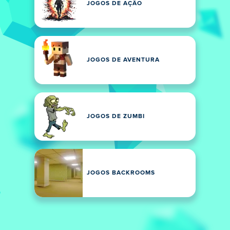
JOGOS DE AÇÃO
JOGOS DE AVENTURA
JOGOS DE ZUMBI
JOGOS BACKROOMS