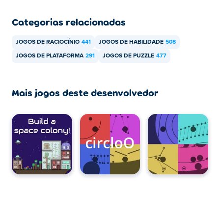
Categorias relacionadas
JOGOS DE RACIOCÍNIO
441
JOGOS DE HABILIDADE
508
JOGOS DE PLATAFORMA
291
JOGOS DE PUZZLE
477
Mais jogos deste desenvolvedor