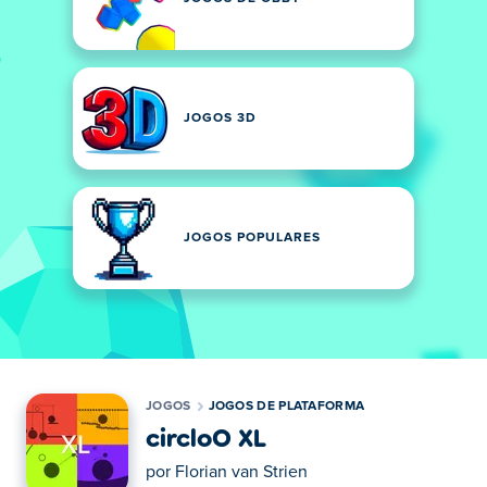
JOGOS 3D
JOGOS POPULARES
JOGOS
JOGOS DE PLATAFORMA
circloO XL
por
Florian van Strien