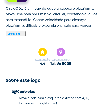
CircloO XL é um jogo de quebra-cabeça e plataforma.
Mova uma bola por um nível circular, coletando círculos
para expandi-lo. Ganhe velocidade para alcançar
plataformas difíceis e expanda o círculo para vencer!
VER MAIS
circloO XL é a continuação de CircloO e CircloO 2, onde
o impulso é tudo! Controle uma bola dentro de um
círculo gigante, usando velocidade e gravidade para
superar obstáculos e alcançar o círculo menor que leva à
AVALIAÇÃO
ATUALIZADO
próxima seção. Role, lance e cronometre seus
4.4
jul. de 2025
movimentos perfeitamente para completar cada nível —
e desafie-se a superar seu melhor tempo! Pronto para
entrar em ação?
Sobre este jogo
Como jogar circloO XL?
Controles
Mova a bola para a esquerda e direita com A, D,
Use A/D, as setas esquerda e direita e os botões para
Left arrow ou Right arrow!
mover a bola para a esquerda e direita.