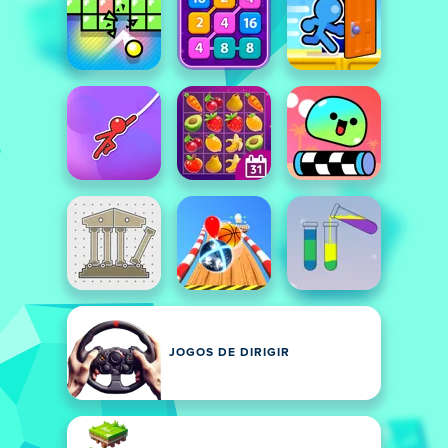
JOGOS DE DIRIGIR