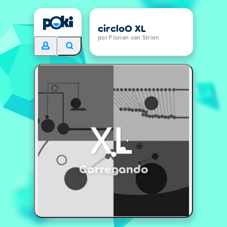
circloO XL
por Florian van Strien
Carregando