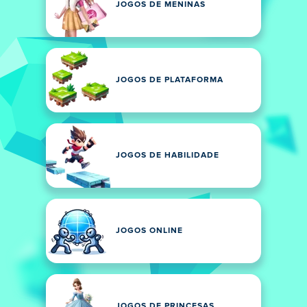
JOGOS DE MENINAS
JOGOS DE PLATAFORMA
JOGOS DE HABILIDADE
JOGOS ONLINE
JOGOS DE PRINCESAS