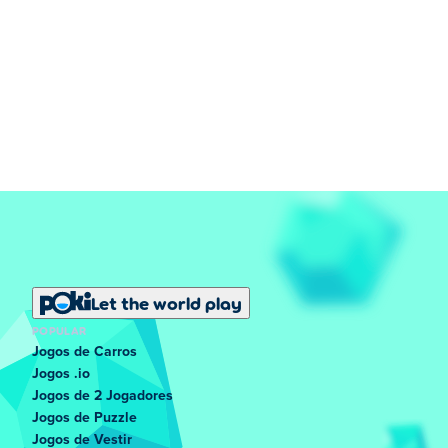
Let the world play
POPULAR
Jogos de Carros
Jogos .io
Jogos de 2 Jogadores
Jogos de Puzzle
Jogos de Vestir