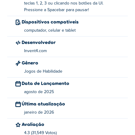
teclas 1, 2, 3 ou clicando nos botões da UI.
Swap Ball: teclas 1, 2, 3 ou clicar nos botões da IU
Pressione a Spacebar para pausar!
com o mouse
Dispositivos compatíveis
Pausa: Barra de espaço
computador, celular e tablet
Quem criou as Morph Balls?
Desenvolvedor
Invent4.com
Morph Balls foi criado pela Invent4. Este é o primeiro
jogo deles no Poki!
Gênero
Jogos de Habilidade
Como posso jogar Morph Balls de graça?
Data de Lançamento
Você pode jogar Morph Balls gratuitamente no Poki.
agosto de 2025
Posso jogar Morph Balls em dispositivos
Última atualização
móveis e desktop?
janeiro de 2026
Morph Balls pode ser jogado no seu computador e em
Avaliação
dispositivos móveis, como celulares e tablets.
4.3 (31,549 Votos)