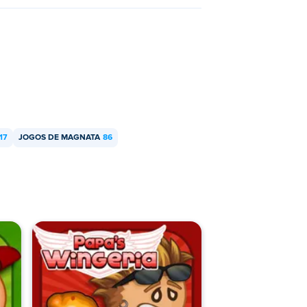
17
JOGOS DE MAGNATA
86