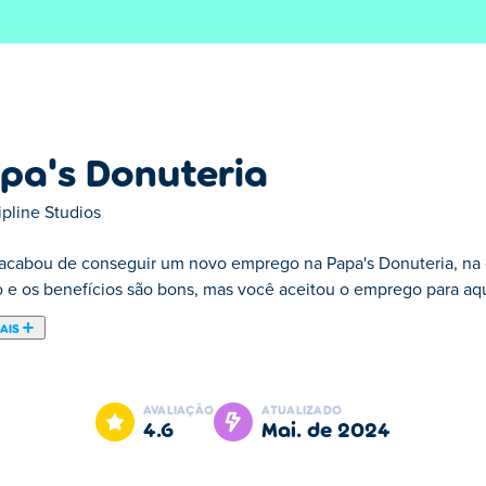
pa's Donuteria
ipline Studios
acabou de conseguir um novo emprego na Papa's Donuteria, na 
io e os benefícios são bons, mas você aceitou o emprego para aq
AIS
 na Papa's Donuteria, na extravagante cidade de Powder Point!
ado Line-Jump Pass para o parque de diversões em frente à loja
AVALIAÇÃO
ATUALIZADO
onuts todos os dias para todos os clientes malucos desta cidade
4.6
mai. de 2024
s dinheiro, que você poderá gastar na decoração de seu restau