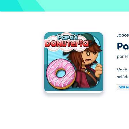
JOGOS
Pa
por
Fl
Você 
salár
VER M
Você acabou de conseguir um novo emprego
você aceitou o emprego para aquele cobiç
você também tem que preparar deliciosos d
aumentarão sua pontuação e lhe darão mai
um sucesso?