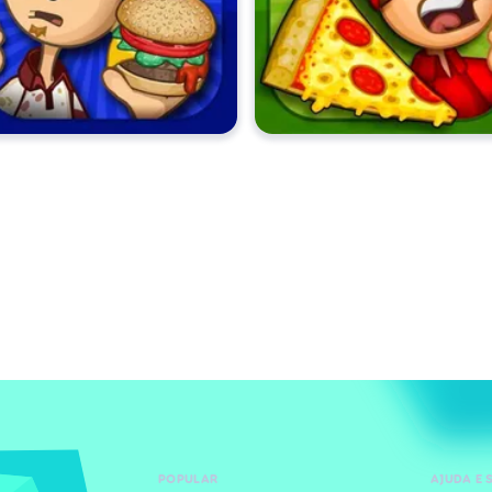
POPULAR
AJUDA E 