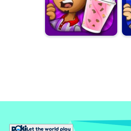
Let the world play