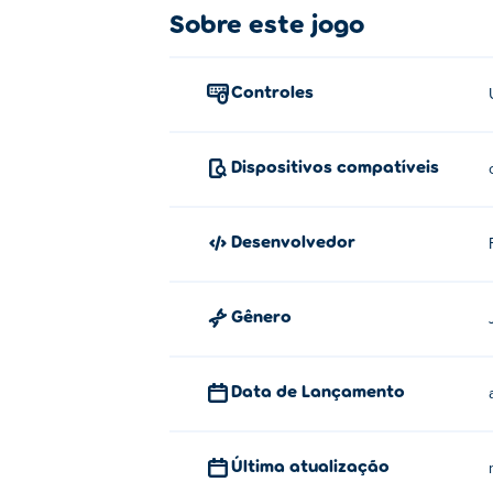
Sobre este jogo
Como jogar Donuteria do Papa?
Use o mouse ou toque para navegar
Controles
Quem criou a Donuteria do Papa?
Dispositivos compatíveis
Donuteria do Papa é criado pela Flipline 
Como posso jogar Papa's Donuteri
Desenvolvedor
Você pode jogar Papa's Donuteria gratuit
Posso jogar Papa's Donuteria em d
Gênero
Papa's Donuteria pode ser jogado em seu
Data de Lançamento
Última atualização