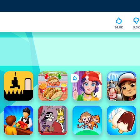
74.8K
9.3K