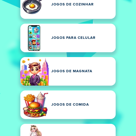
JOGOS DE COZINHAR
JOGOS PARA CELULAR
JOGOS DE MAGNATA
JOGOS DE COMIDA