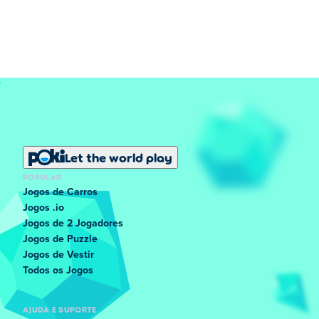
Let the world play
POPULAR
Jogos de Carros
Jogos .io
Jogos de 2 Jogadores
Jogos de Puzzle
Jogos de Vestir
Todos os Jogos
AJUDA E SUPORTE