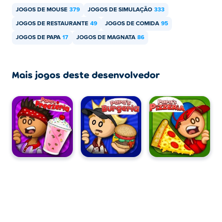
JOGOS DE MOUSE
379
JOGOS DE SIMULAÇÃO
333
JOGOS DE RESTAURANTE
49
JOGOS DE COMIDA
95
JOGOS DE PAPA
17
JOGOS DE MAGNATA
86
Mais jogos deste desenvolvedor