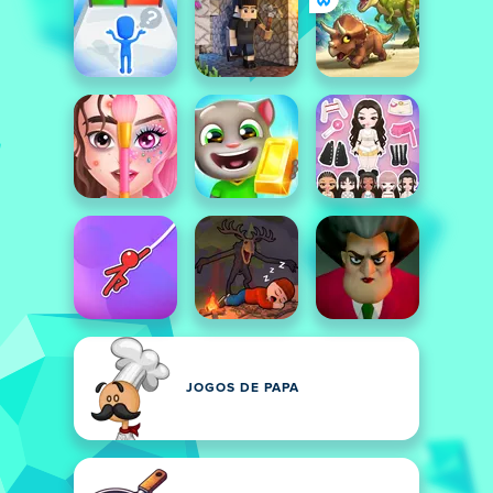
JOGOS DE PAPA