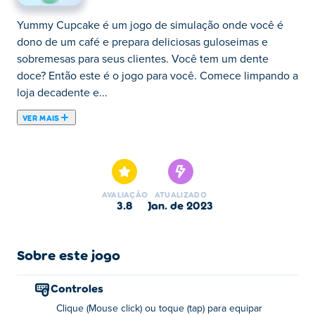
Yummy Cupcake é um jogo de simulação onde você é
dono de um café e prepara deliciosas guloseimas e
sobremesas para seus clientes. Você tem um dente
doce? Então este é o jogo para você. Comece limpando a
loja decadente e...
VER MAIS
Yummy Cupcake é um jogo de simulação onde você é
dono de um café e prepara deliciosas guloseimas e
sobremesas para seus clientes. Você tem um dente
doce? Então este é o jogo para você. Comece limpando a
AVALIAÇÃO
ATUALIZADO
loja decadente e pegue o lixo. E não se esqueça de
3.8
jan. de 2023
reciclá-los para o bem do meio ambiente! Limpe e
conserte as mesas quebradas, e então você pode
começar a assar alguns cupcakes fofos! Todos os seus
Sobre este jogo
ingredientes estão à sua frente para escolher. É aqui que
você mostra sua criatividade e senso de sabor.
Controles
Certifique-se de que todos os seus clientes estão
Clique (Mouse click) ou toque (tap) para equipar