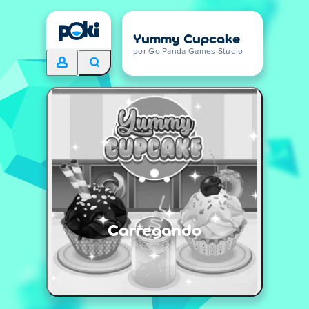
Yummy Cupcake
por Go Panda Games Studio
Carregando