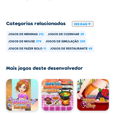
Pet Haircut
, funny-puppy-dressup, funny-kitty-dressup,
Funny Nose Surgery
, e
Hipster vs Rockers
Como posso jogar Yummy Cupcake de graça?
Categorias relacionadas
VER MAIS
Você pode jogar Yummy Cupcake gratuitamente no Poki.
JOGOS DE MENINAS
212
JOGOS DE COZINHAR
39
JOGOS DE MOUSE
379
JOGOS DE SIMULAÇÃO
335
Posso jogar Yummy Cupcake em dispositivos
móveis e desktop?
JOGOS DE FAZER BOLO
11
JOGOS DE RESTAURANTE
49
Yummy Cupcake pode ser reproduzido em seu
computador e dispositivos móveis como telefones e
Mais jogos deste desenvolvedor
tablets.