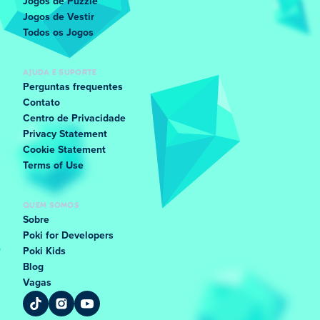
Jogos de Puzzle
Jogos de Vestir
Todos os Jogos
AJUDA E SUPORTE
Perguntas frequentes
Contato
Centro de Privacidade
Privacy Statement
Cookie Statement
Terms of Use
QUEM SOMOS
Sobre
Poki for Developers
Poki Kids
Blog
Vagas