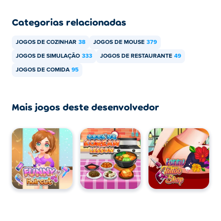
Categorias relacionadas
Yummy Ice Cream Factory pode ser jogado no seu
computador e em dispositivos móveis, como celulares e
JOGOS DE COZINHAR
38
JOGOS DE MOUSE
379
tablets.
JOGOS DE SIMULAÇÃO
333
JOGOS DE RESTAURANTE
49
JOGOS DE COMIDA
95
Mais jogos deste desenvolvedor