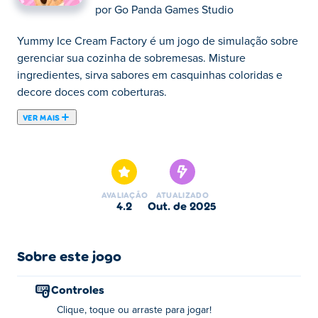
por
Go Panda Games Studio
Yummy Ice Cream Factory é um jogo de simulação sobre
gerenciar sua cozinha de sobremesas. Misture
ingredientes, sirva sabores em casquinhas coloridas e
decore doces com coberturas.
VER MAIS
Yummy Ice Cream Factory é um jogo de fazer sorvete
deliciosamente colorido, onde você cria seu próprio
sorvete. Escolha os ingredientes certos, crie uma mistura
perfeitamente saborosa e decore com caldas e confeitos!
AVALIAÇÃO
ATUALIZADO
Está com vontade de uma guloseima gelada?
4.2
out. de 2025
Como jogar Yummy Ice Cream Factory?
Sobre este jogo
Clique, toque ou arraste na tela para interagir.
Controles
Quem criou a Fábrica de Sorvetes Deliciosos?
Clique, toque ou arraste para jogar!