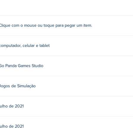
.
Clique com o mouse ou toque para pegar um item.
do pela Go Panda Games, um estúdio independente de desenvo
oki:
Yummy Waffle Ice Cream
,
Cooking Korean Lesson
,
Funny Pet
computador, celular e tablet
ster vs Rockers
Go Panda Games Studio
Jogos de Simulação
julho de 2021
julho de 2021