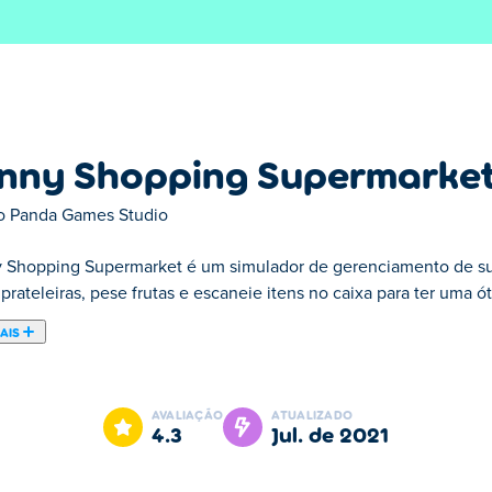
nny Shopping Supermarke
o Panda Games Studio
 Shopping Supermarket é um simulador de gerenciamento de su
prateleiras, pese frutas e escaneie itens no caixa para ter uma ót
AIS
jogo de compras criado pela Go Panda Games. Temos uma festa
ua lista de compras. Existem listas de produtos que você deve 
AVALIAÇÃO
ATUALIZADO
ferramentas de carpintaria e muito mais! Simplesmente pegue os 
4.3
jul. de 2021
o caixa para pagar antes de sair do supermercado!