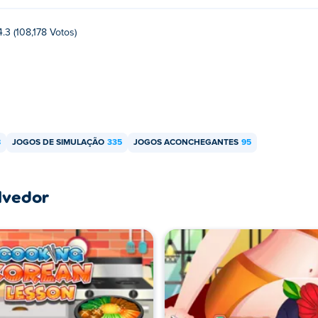
4.3 (108,178 Votos)
8
JOGOS DE SIMULAÇÃO
335
JOGOS ACONCHEGANTES
95
lvedor