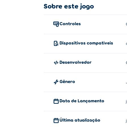
Como jogar:
Sobre este jogo
Clique ou toque em um item para pegá-lo
Controles
Sobre o criador:
O Supermercado Funny Shopping foi cria
Dispositivos compatíveis
Indonésia. Eles têm muitos outros jogos P
rescue-zookeeper, funny-pet-rescue e
Hip
Desenvolvedor
Gênero
Data de Lançamento
Última atualização