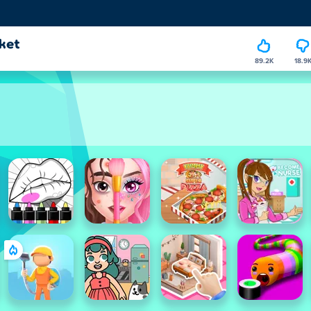
ket
89.2K
18.9