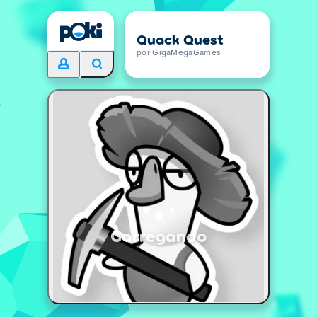
Quack Quest
por GigaMegaGames
Carregando