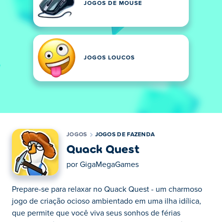
JOGOS DE MOUSE
JOGOS LOUCOS
JOGOS
JOGOS DE FAZENDA
Quack Quest
por
GigaMegaGames
Prepare-se para relaxar no Quack Quest - um charmoso
jogo de criação ocioso ambientado em uma ilha idílica,
que permite que você viva seus sonhos de férias