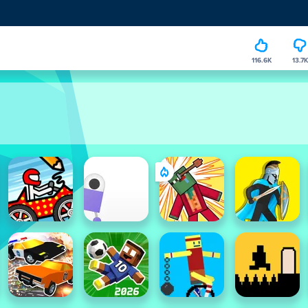
116.6K
13.7K