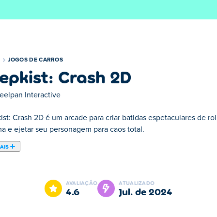
JOGOS DE CARROS
epkist: Crash 2D
eelpan Interactive
ist: Crash 2D é um arcade para criar batidas espetaculares de ro
a e ejetar seu personagem para caos total.
AIS
 carros onde sua missão é criar as colisões mais espetaculares 
solte seu Zeepkist com potência máxima e manobre seu personag
AVALIAÇÃO
ATUALIZADO
ão Yeet resulta em dano final! Quanto mais caos você causar, m
4.6
jul. de 2024
e obstáculos para colocar na estrada. você também pode usar as
que possui?