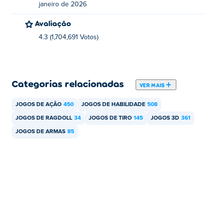
janeiro de 2026
Avaliação
4.3 (1,704,691 Votos)
Categorias relacionadas
VER MAIS
JOGOS DE AÇÃO
450
JOGOS DE HABILIDADE
508
JOGOS DE RAGDOLL
34
JOGOS DE TIRO
145
JOGOS 3D
361
JOGOS DE ARMAS
85