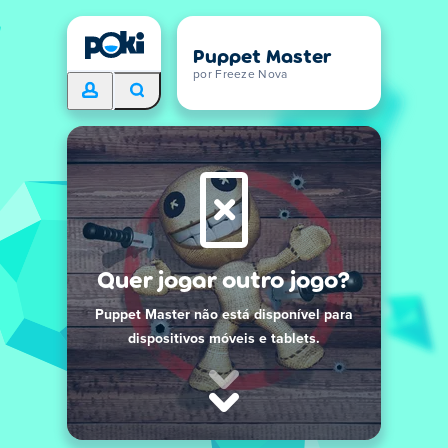
Puppet Master
por Freeze Nova
Quer jogar outro jogo?
Puppet Master não está disponível para
dispositivos móveis e tablets.