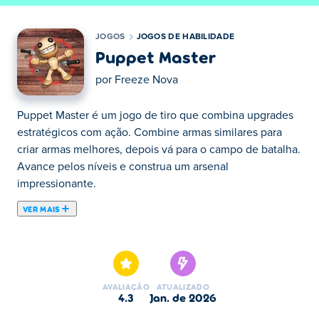
JOGOS
JOGOS DE HABILIDADE
Puppet Master
por
Freeze Nova
Puppet Master é um jogo de tiro que combina upgrades
estratégicos com ação. Combine armas similares para
criar armas melhores, depois vá para o campo de batalha.
Avance pelos níveis e construa um arsenal
impressionante.
VER MAIS
Aqui você pode jogar Puppet Master. Puppet Master é
um dos nossos selecionados Jogos de Habilidade.
AVALIAÇÃO
ATUALIZADO
4.3
jan. de 2026