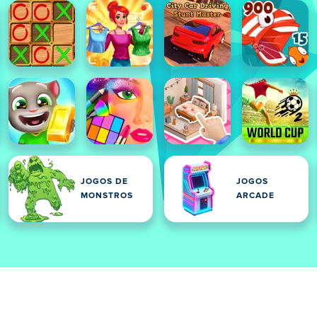
JOGOS DE
JOGOS
MONSTROS
ARCADE