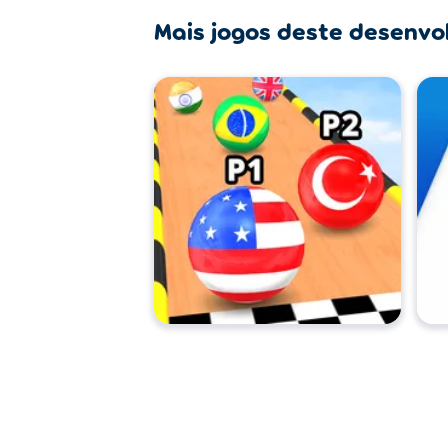
Mais jogos deste desenvo