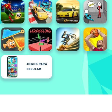
JOGOS PARA
CELULAR