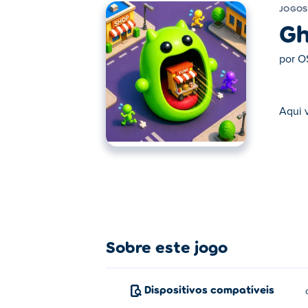
JOGOS
Gh
por
O
Aqui 
Aqui você pode jogar Ghost Rush. Ghost 
Sobre este jogo
Dispositivos compatíveis