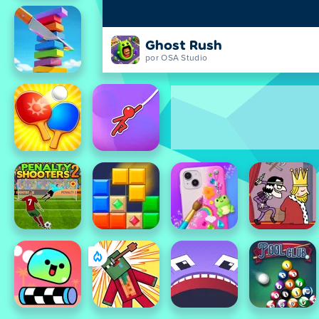
Ghost Rush
por OSA Studio