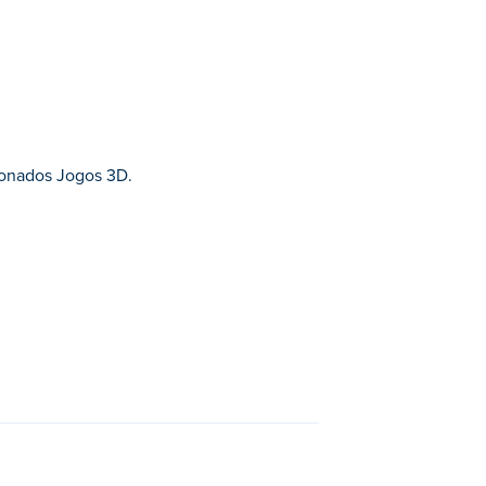
ionados Jogos 3D.