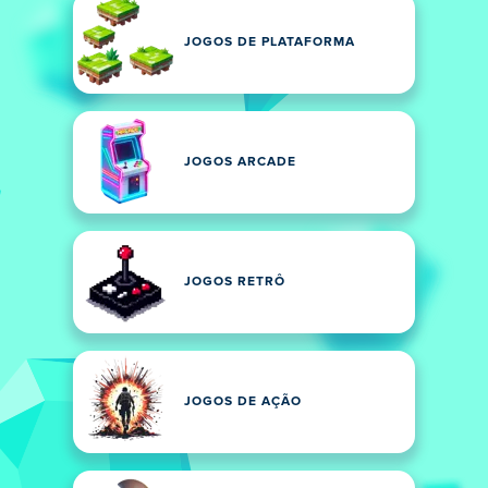
JOGOS DE PLATAFORMA
JOGOS ARCADE
JOGOS RETRÔ
JOGOS DE AÇÃO