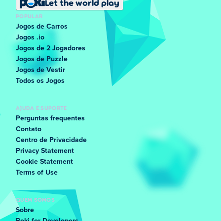
Let the world play
POPULAR
Jogos de Carros
Jogos .io
Jogos de 2 Jogadores
Jogos de Puzzle
Jogos de Vestir
Todos os Jogos
AJUDA E SUPORTE
Perguntas frequentes
Contato
Centro de Privacidade
Privacy Statement
Cookie Statement
Terms of Use
QUEM SOMOS
Sobre