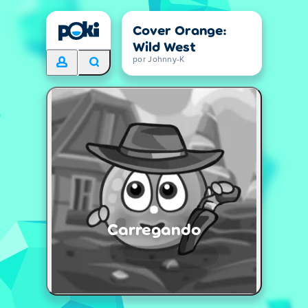
Cover Orange:
Wild West
por Johnny-K
Carregando