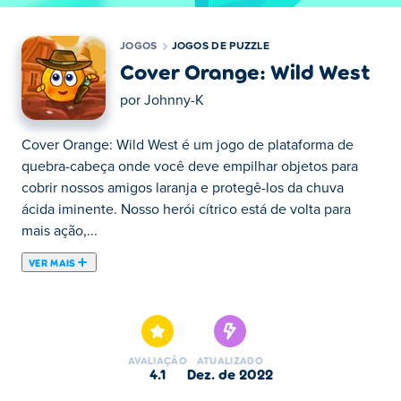
JOGOS
JOGOS DE PUZZLE
Cover Orange: Wild West
por
Johnny-K
Cover Orange: Wild West é um jogo de plataforma de
quebra-cabeça onde você deve empilhar objetos para
cobrir nossos amigos laranja e protegê-los da chuva
ácida iminente. Nosso herói cítrico está de volta para
mais ação,...
VER MAIS
Cover Orange: Wild West é um jogo de plataforma de
quebra-cabeça onde você deve empilhar objetos para
cobrir nossos amigos laranja e protegê-los da chuva
ácida iminente. Nosso herói cítrico está de volta para
AVALIAÇÃO
ATUALIZADO
mais ação, mas desta vez estamos no extremo oeste.
4.1
dez. de 2022
Arraste todos os objetos que o jogo permite e solte-os de