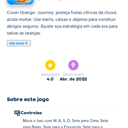
Cover Orange: Journey: proteja frutas cítricas da chuva
ácida mortal. Use barris, caixas e objetos para construir
abrigos seguros. Ajuste sua estratégia em cada era para
salvar as laranjas.
VER MAIS
Cover Orange: Journey é um jogo de quebra-cabeça de
plataforma onde você deve empilhar objetos para cobrir
nossos amigos laranja e protegê-los da chuva ácida
iminente. Arraste vários objetos à sua disposição e solte-
AVALIAÇÃO
ATUALIZADO
os de uma forma que forme um abrigo sobre as laranjas.
4.0
abr. de 2022
A nuvem ameaçadora logo passará. Certifique-se de
pegar a estrela escondida quando isso acontecer! São
centenas de níveis, muitas opções de personalização,
Sobre este jogo
uma história que envolve piratas, o memorável "Eureka!"
momentos, e até mesmo viajar no tempo em Cover
Controles
Orange: Journey! Jogue este jogo com a família e
Mova o baú com W, A, S, D, Seta para Cima, Seta
amigos para resolver esses enigmas divertidos juntos!
para Baixo, Seta para a Esquerda, Seta para a