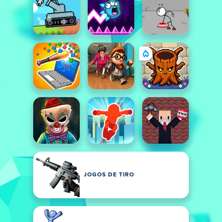
JOGOS DE TIRO