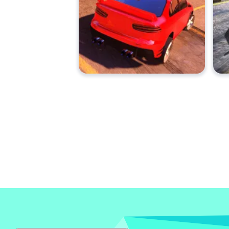
Nissan Skyline GTR (R34)
Lexus GS
Dodge Challenger Hellcat
Ford Mustang Fastback (S550)
BMW 335i (F30)
Nissan GTR (R35)
Porsche 911 GT (993)
Como posso afinar o meu carro?
Entre no menu "Tuning" e comece a ajustar
dianteira/traseira e pressão do freio.
Quantos locais existem?
Existem 10 locais no jogo completos com pi