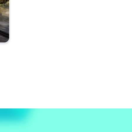
quilíbrio do freio, altura