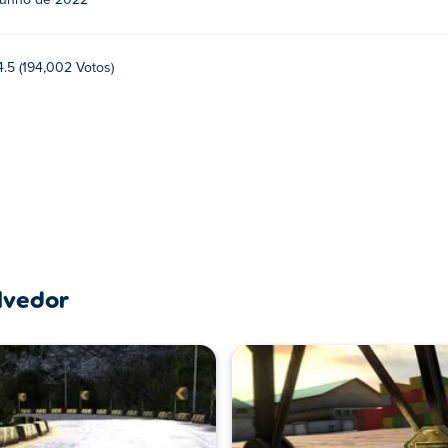
junho de 2022
4.5 (194,002 Votos)
lvedor
(C45)