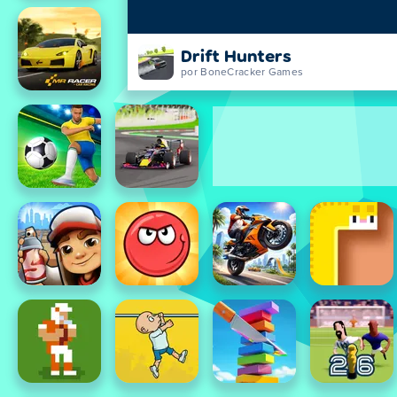
Drift Hunters
por BoneCracker Games