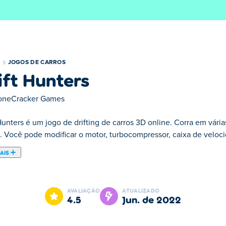
JOGOS DE CARROS
ift Hunters
oneCracker Games
Hunters é um jogo de drifting de carros 3D online. Corra em vária
. Você pode modificar o motor, turbocompressor, caixa de velocid
AIS
ros 3D online. Corra em várias pistas desafiadoras e personalize 
so e freios. Além disso, você também pode ajustar seus carros.
AVALIAÇÃO
ATUALIZADO
 e muito mais. Tente encontrar a configuração de drifting perfeita
4.5
jun. de 2022
 carroceria e dos aros. Escolha diferentes tipos de jantes e cor
 diferentes para escolher. Existem diferentes tipos de pistas par