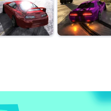
 slides como Turbo, cambagem dianteira/traseira, deslocamento, e
stas de corrida únicas e ruas radiantes da cidade.