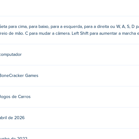
ida nas montanhas e muito mais!
cê pode jogar Drift Hunters totalmente de graça no seu PC. Não
dor. Divirta-se jogando Drift Hunters no Poki e não se esqueça
Seta para cima, para baixo, para a esquerda, para a direita ou W, A, S, D p
freio de mão. C para mudar a câmera. Left Shift para aumentar a marcha 
ntes, que podem ser comprados. Abaixo você encontra a ordem de
computador
 Porsche 911 GT é o carro mais caro em Drift Hunters. O carro 
BoneCracker Games
Jogos de Carros
abril de 2026