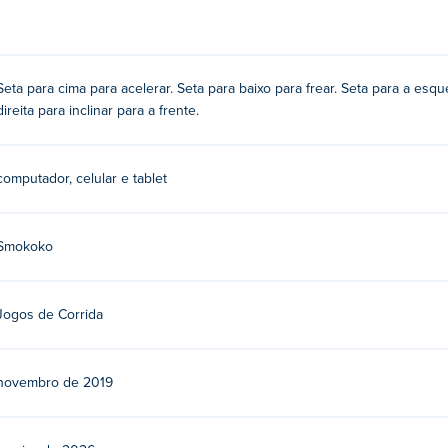
rda / direita
Seta para cima para acelerar. Seta para baixo para frear. Seta para a esque
direita para inclinar para a frente.
or Smokoko. Eles também são conhecidos como criadores de
Mad 
computador, celular e tablet
Smokoko
Jogos de Corrida
novembro de 2019