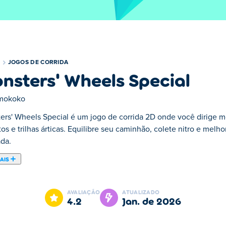
JOGOS DE CORRIDA
nsters' Wheels Special
mokoko
ers' Wheels Special é um jogo de corrida 2D onde você dirige mon
os e trilhas árticas. Equilibre seu caminhão, colete nitro e melho
da.
AIS
rrida 2D criado por Smokoko. Neste jogo online, você corre com
o, Deserto e Cidade. Atualize seu monster truck para ficar à fre
AVALIAÇÃO
ATUALIZADO
4.2
jan. de 2026