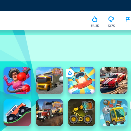
54.3K
12.7K