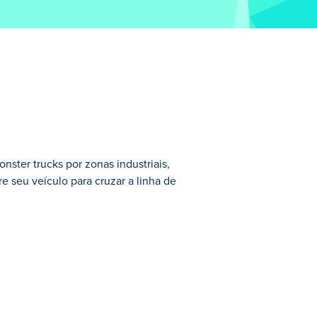
ster trucks por zonas industriais,
re seu veículo para cruzar a linha de
 seu próprio monster truck em diferentes
nte da competição e equipá-lo com foguetes