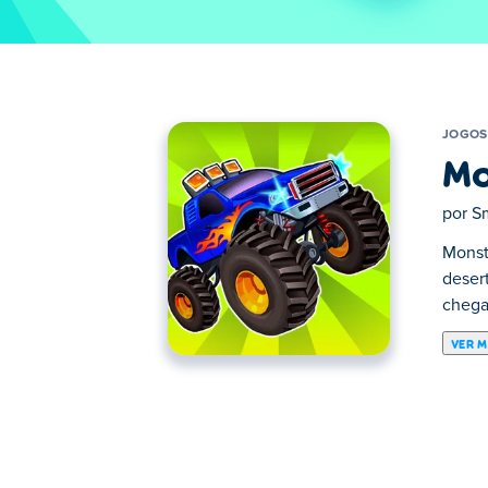
JOGOS
Mo
por
S
Monst
desert
chega
VER M
Monsters 'Wheels Special é um jogo de co
estágios, como Industrial, Floresta, Ártic
e outras armas para esmagá-lo.
Controles: