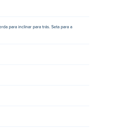
rda para inclinar para trás. Seta para a
Day
,
Mad Day 2
e
Mad Truck Challenge