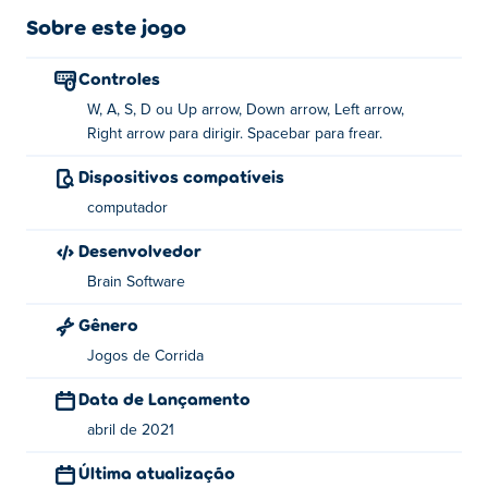
campeão do mundo à deriva. Sua necessidade de
Sobre este jogo
velocidade será satisfeita com Burnout Extreme Drift 2.
Controles
Como jogar:
W, A, S, D ou Up arrow, Down arrow, Left arrow,
Right arrow para dirigir. Spacebar para frear.
Drive - WASD ou teclas de seta
Dispositivos compatíveis
Freio - barra de espaço
computador
Sobre o criador:
Desenvolvedor
Burnout Extreme Drift 2 foi criado pela Brain Software.
Brain Software
Jogue seus outros jogos de carros no Poki:
18 Wheeler
Gênero
Cargo Simulator 2
,
Fortride: Open World
,
2 Player City
Racing 2
,
2 Player City Racing
,
Just Park It 12
,
Extreme
Jogos de Corrida
Off Road Cars
e car-drift-racers-2
Data de Lançamento
abril de 2021
Última atualização