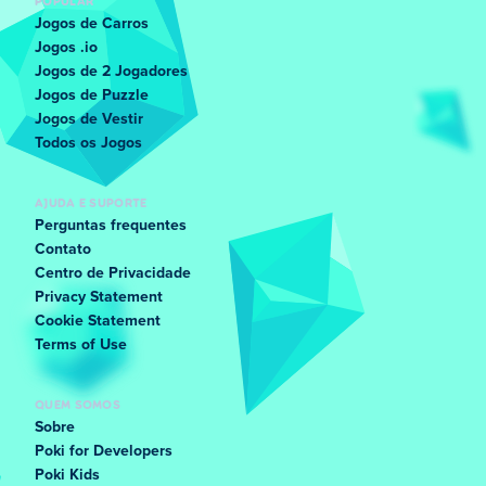
POPULAR
Jogos de Carros
Jogos .io
Jogos de 2 Jogadores
Jogos de Puzzle
Jogos de Vestir
Todos os Jogos
AJUDA E SUPORTE
Perguntas frequentes
Contato
Centro de Privacidade
Privacy Statement
Cookie Statement
Terms of Use
QUEM SOMOS
Sobre
Poki for Developers
Poki Kids