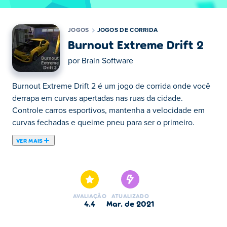
JOGOS
JOGOS DE CORRIDA
Burnout Extreme Drift 2
por
Brain Software
Burnout Extreme Drift 2 é um jogo de corrida onde você
derrapa em curvas apertadas nas ruas da cidade.
Controle carros esportivos, mantenha a velocidade em
curvas fechadas e queime pneu para ser o primeiro.
VER MAIS
Burnout Extreme Drift 2 é um jogo de corrida de carros
3D criado pela Brain Software. Experimente a emoção de
ir a toda velocidade e derrapar em várias pistas em locais
diferentes. As competições neste jogo irão ajudá-lo a
AVALIAÇÃO
ATUALIZADO
ganhar dinheiro, então você pode gastar esse dinheiro
4.4
mar. de 2021
para comprar carros novos e melhores. Trabalhe duro
para dominar as pistas desafiadoras e se tornar o