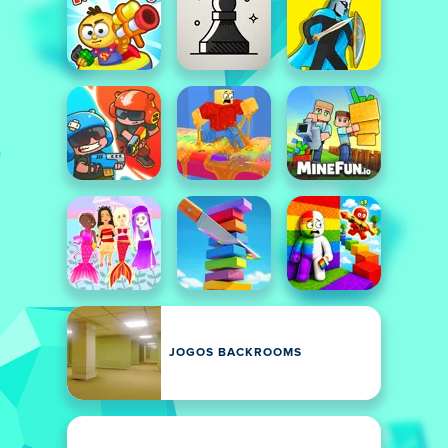
JOGOS BACKROOMS