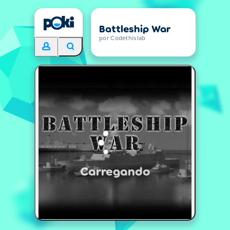
Battleship War
por Codethislab
Carregando