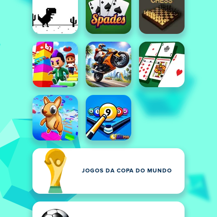
JOGOS DA COPA DO MUNDO