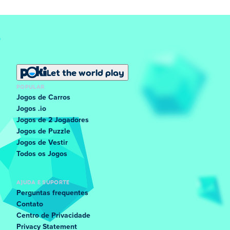
Let the world play
POPULAR
Jogos de Carros
Jogos .io
Jogos de 2 Jogadores
Jogos de Puzzle
Jogos de Vestir
Todos os Jogos
AJUDA E SUPORTE
Perguntas frequentes
Contato
Centro de Privacidade
Privacy Statement