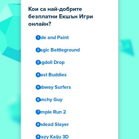
Кои са най-добрите
безплатни Екшън Игри
онлайн?
Hide and Paint
Magic Battleground
Ragdoll Drop
Blast Buddies
Subway Surfers
Punchy Guy
Temple Run 2
Undead Slayer
Crazy Kaiju 3D