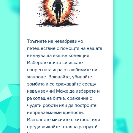
Тръгнете на незабравимо
пътешествие с помощта на нашата
вълнуваща екшън колекция!
Изберете която си искате
напрегната игра от любимите ви
жанрове. Воювайте, убивайте
зомбита и се сражавайте срещу
извънземни! Може да изберете и
ръкопашна битка, сражение с
чудати роботи или да построите
непревземаеми крепости.
Изпълнете мисиите с хитрост или
предизвикайте тотална разруха!