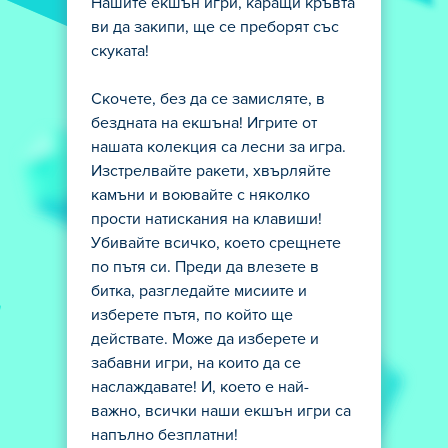
Нашите екшън игри, каращи кръвта
ви да закипи, ще се преборят със
скуката!
Скочете, без да се замисляте, в
бездната на екшъна! Игрите от
нашата колекция са лесни за игра.
Изстрелвайте ракети, хвърляйте
камъни и воювайте с няколко
прости натискания на клавиши!
Убивайте всичко, което срещнете
по пътя си. Преди да влезете в
битка, разгледайте мисиите и
изберете пътя, по който ще
действате. Може да изберете и
забавни игри, на които да се
наслаждавате! И, което е най-
важно, всички наши екшън игри са
напълно безплатни!