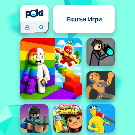
Екшън Игри