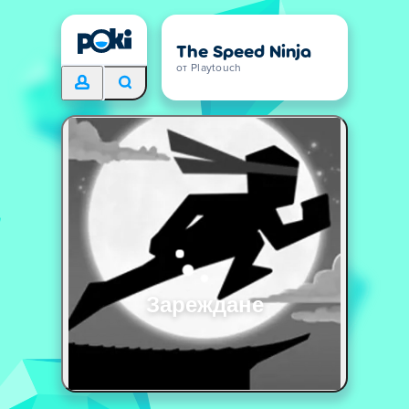
The Speed Ninja
от Playtouch
Зареждане