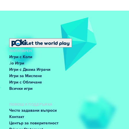
Let the world play
ПОПУЛЯРЕН
Игри с Коли
.io Игри
Игри с Двама Играчи
Игри за Мислене
Игри с Обличане
Всички игри
ПОМОЩ И ПОДДРЪЖКА
Често задавани въпроси
Контакт
Център за поверителност