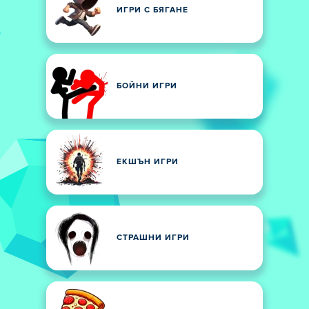
ИГРИ С БЯГАНЕ
БОЙНИ ИГРИ
ЕКШЪН ИГРИ
СТРАШНИ ИГРИ