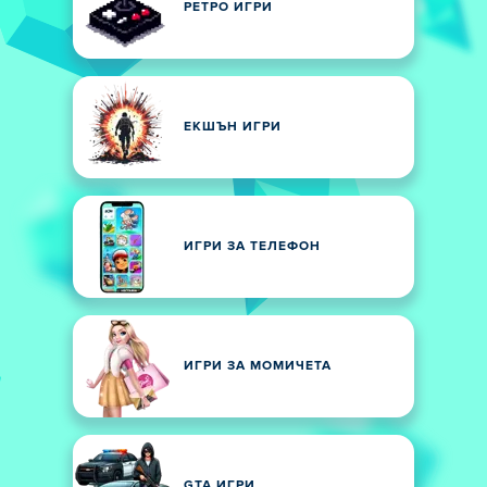
РЕТРО ИГРИ
ЕКШЪН ИГРИ
ИГРИ ЗА ТЕЛЕФОН
ИГРИ ЗА МОМИЧЕТА
GTA ИГРИ