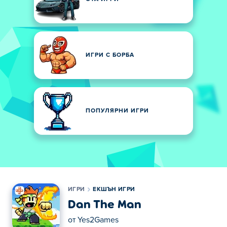
ИГРИ С БОРБА
ПОПУЛЯРНИ ИГРИ
ИГРИ
ЕКШЪН ИГРИ
Dan The Man
от
Yes2Games