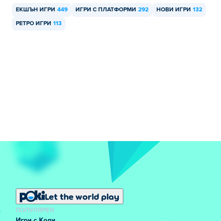
устройства и настолни компютри?
ЕКШЪН ИГРИ
449
ИГРИ С ПЛАТФОРМИ
292
НОВИ ИГРИ
132
Dan The Man може да се играе на вашия компютър и
РЕТРО ИГРИ
113
мобилни устройства като телефони и таблети.
Let the world play
ПОПУЛЯРЕН
Игри с Коли