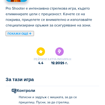
Pro Shooter е интензивна стрелкова игра, където
елиминирате цели с прецизност. Качете се на
покрива, прицелете се внимателно и използвайте
специализирани оръжия за осигуряване на зони.
ПОКАЖИ ОЩЕ
Pro Shooter е интензивна игра със стрелба, която ви
поставя на мястото на умел наемен убиец в опасни
мисии! Проследявайте опасни врагове, насочвайте
перфектния изстрел и елиминирайте целите си със
РЕЙТИНГ
АКТУАЛИЗИРАН
смъртоносна прецизност. Всяка мисия тества вашата
4.4
12.2025 г.
точност, стратегия и рефлекси, изтласквайки
снайперските ви умения до краен предел.
Екипирайте се с мощни оръжия и се потопете във
За тази игра
вълнуващия свят на убийците. Готови ли сте да
докажете, че сте върховният професионалист?
Контроли
Натисни и задръж с мишката, за да се
Как се играе Pro Shooter?
прицелиш. Пусни, за да стреляш.