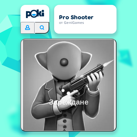
Pro Shooter
от GeniGames
Зареждане