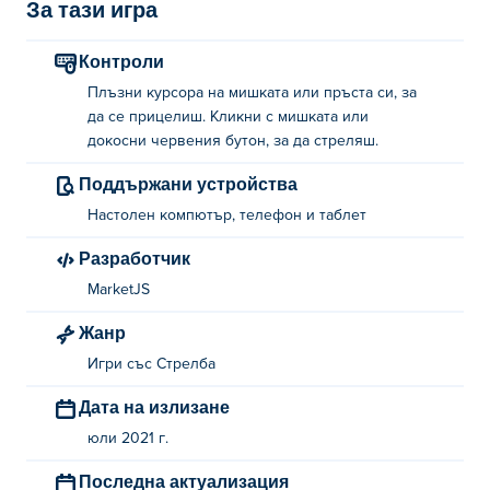
За тази игра
Контроли
Плъзни курсора на мишката или пръста си, за
да се прицелиш. Кликни с мишката или
докосни червения бутон, за да стреляш.
Поддържани устройства
Настолен компютър, телефон и таблет
Разработчик
MarketJS
Жанр
Игри със Стрелба
Дата на излизане
юли 2021 г.
Последна актуализация