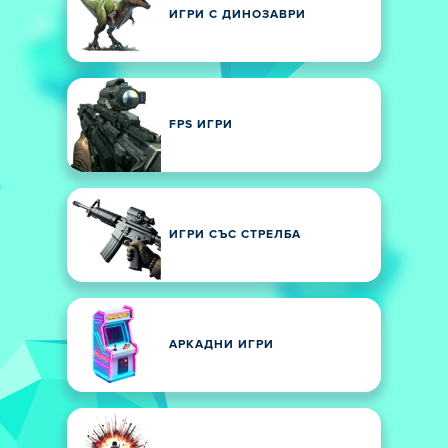
ИГРИ С ДИНОЗАВРИ
FPS ИГРИ
ИГРИ СЪС СТРЕЛБА
АРКАДНИ ИГРИ