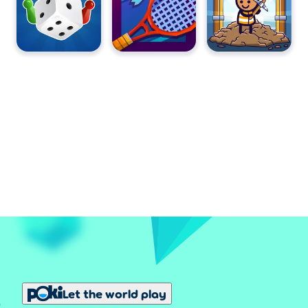
Let the world play