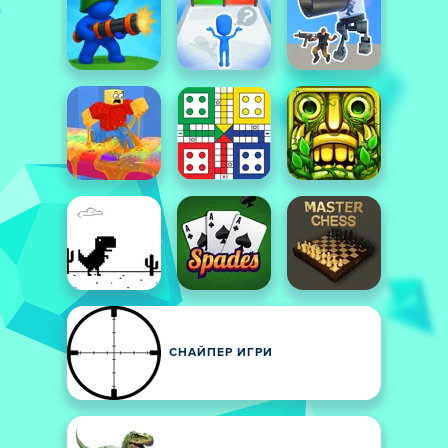
СНАЙПЕР ИГРИ