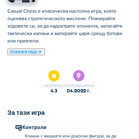
Casual Chess е класическа настолна игра, която
оценява стратегическото мислене. Планирайте
ходовете си, за да надхитрите опонента, залагайте
тактически капани и матирайте царя срещу ботове
или приятели.
ПОКАЖИ ОЩЕ
Тук можете да играете Casual Chess. Casual Chess е
една от нашите избрани Игри за Мозъка.
РЕЙТИНГ
АКТУАЛИЗИРАН
4.3
04.2022 г.
За тази игра
Контроли
Кликни с мишката или докосни фигура, за да