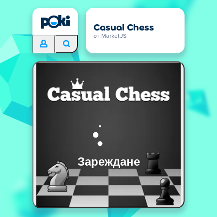
Casual Chess
от MarketJS
Зареждане