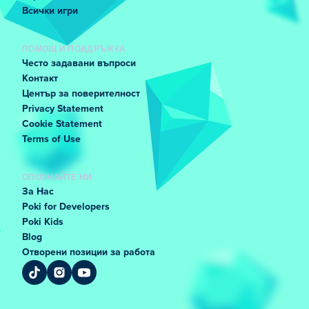
Всички игри
ПОМОЩ И ПОДДРЪЖКА
Често задавани въпроси
Контакт
Център за поверителност
Privacy Statement
Cookie Statement
Terms of Use
ОПОЗНАЙТЕ НИ
За Нас
Poki for Developers
Poki Kids
Blog
Отворени позиции за работа