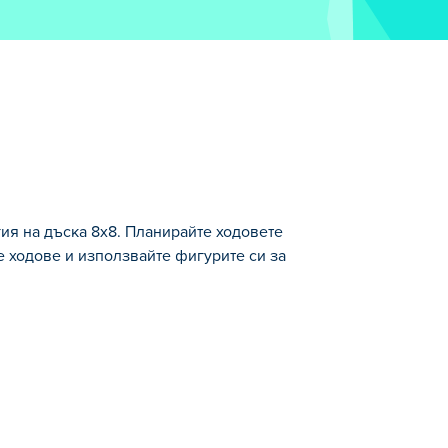
егия на дъска 8x8. Планирайте ходовете
е ходове и използвайте фигурите си за
грайте в режим на един играч, за да
днал или напреднал играч.
стен, семпъл и шикозен дизайн Classic
те своето шахматно майсторство?