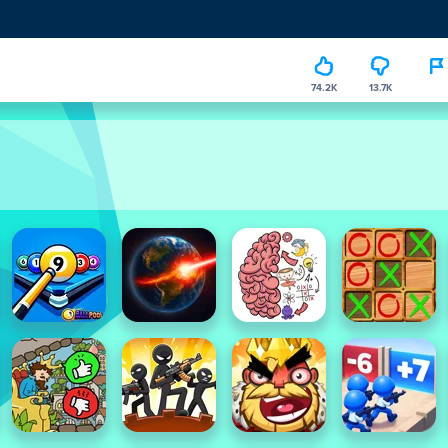
74.2K
13.7K