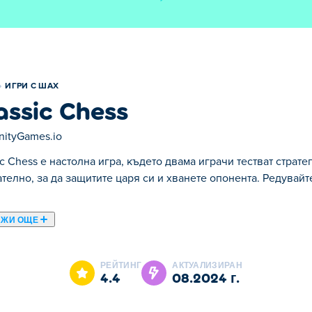
ИГРИ С ШАХ
assic Chess
inityGames.io
ic Chess е настолна игра, където двама играчи тестват страт
телно, за да защитите царя си и хванете опонента. Редувайт
АЖИ ОЩЕ
в която можете да покажете своите стратегически умения! И
 своето ниво, независимо дали сте начинаещ, средно напре
РЕЙТИНГ
АКТУАЛИЗИРАН
адете се на приятелски мач с приятелите си! Със своя изчи
4.4
08.2024 г.
насладите на тази класическа игра. Готови ли сте да докаже