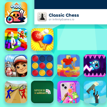
Classic Chess
от InfinityGames.io