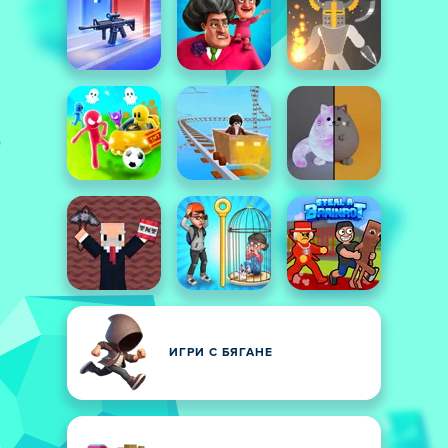
ИГРИ С БЯГАНЕ