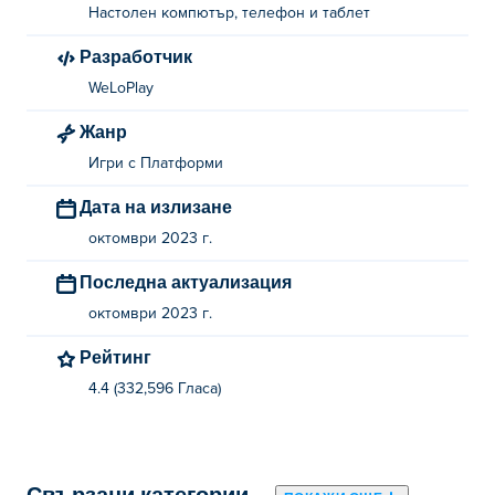
Как се играе Tag 2?
Настолен компютър, телефон и таблет
A и D: използвайте A и D, за да се разхождате!
Разработчик
W: използвайте клавиша W, за да скочите!
WeLoPlay
Жанр
Кой е създал Таг 2?
Игри с Платформи
Tag 2 е създаден от WeLoPlay. Играйте другите им
Дата на излизане
игри на Poki:
Tag
,
Stickman Bike
, wall-jumper и
Hockey
Stars
!
октомври 2023 г.
Последна актуализация
Как мога да играя Tag 2 безплатно?
октомври 2023 г.
Можете да играете Tag 2 безплатно на Poki.
Рейтинг
Мога ли да играя Tag 2 на мобилни
4.4 (332,596 Гласa)
устройства и настолни компютри?
Tag 2 може да се играе на вашия компютър и мобилни
устройства като телефони и таблети.
Свързани категории