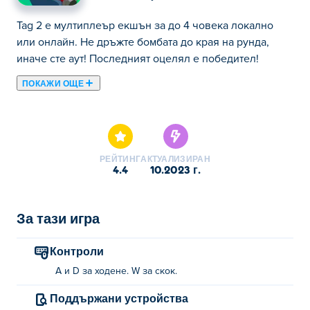
Tag 2 е мултиплеър екшън за до 4 човека локално
или онлайн. Не дръжте бомбата до края на рунда,
иначе сте аут! Последният оцелял е победител!
ПОКАЖИ ОЩЕ
Tag 2 издига играта на гоненица, която познавате и
обичате, на съвсем ново ниво! Когато таймерът
изтече и държите бомбата, играта свършва. Затова
прескачайте портали, използвайте надуваеми
РЕЙТИНГ
АКТУАЛИЗИРАН
подложки и бягайте възможно най-бързо, за да
4.4
10.2023 г.
избегнете играча, който е на върха! Ако сте готови за
истинско предизвикателство, опитайте режима
„Зомби“. Има много бегачи за отключване и
За тази игра
ежедневни куестове за изпълнение, така че винаги
има какво да се прави. Играйте сами или добавете до
Контроли
4 приятели към хаотичното забавление! Можете ли да
A и D за ходене. W за скок.
спечелите тази върховна игра на гоненица?
Поддържани устройства