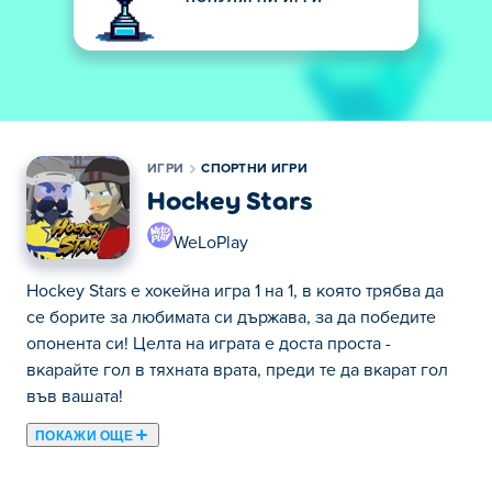
ИГРИ
СПОРТНИ ИГРИ
Hockey Stars
WeLoPlay
Hockey Stars е хокейна игра 1 на 1, в която трябва да
се борите за любимата си държава, за да победите
опонента си! Целта на играта е доста проста -
вкарайте гол в тяхната врата, преди те да вкарат гол
във вашата!
ПОКАЖИ ОЩЕ
Hockey Stars е хокейна игра 1 на 1, в която трябва да
се борите за любимата си държава, за да победите