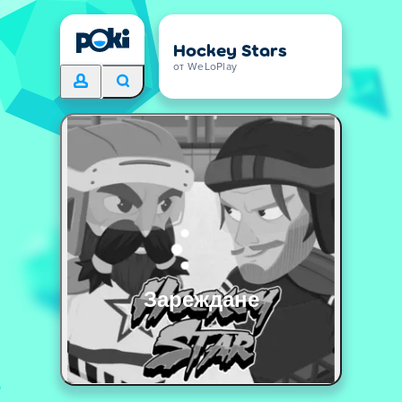
Hockey Stars
от WeLoPlay
Зареждане