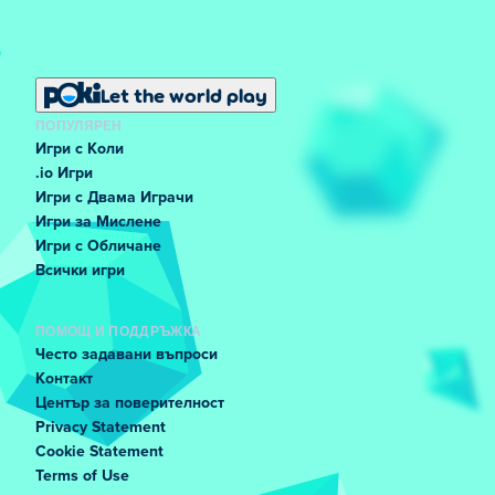
Let the world play
ПОПУЛЯРЕН
Игри с Коли
.io Игри
Игри с Двама Играчи
Игри за Мислене
Игри с Обличане
Всички игри
ПОМОЩ И ПОДДРЪЖКА
Често задавани въпроси
Контакт
Център за поверителност
Privacy Statement
Cookie Statement
Terms of Use