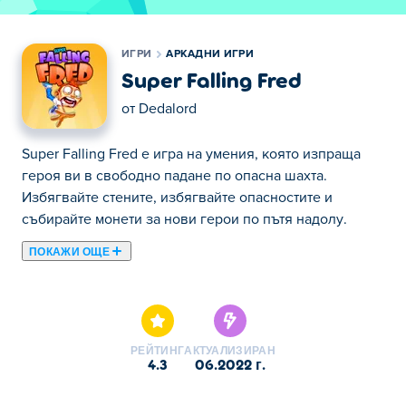
ИГРИ
АРКАДНИ ИГРИ
Super Falling Fred
от
Dedalord
Super Falling Fred е игра на умения, която изпраща
героя ви в свободно падане по опасна шахта.
Избягвайте стените, избягвайте опасностите и
събирайте монети за нови герои по пътя надолу.
ПОКАЖИ ОЩЕ
Тук можете да играете Super Falling Fred. Super Falling
Fred е една от нашите избрани Аркадни Игри.
РЕЙТИНГ
АКТУАЛИЗИРАН
4.3
06.2022 г.