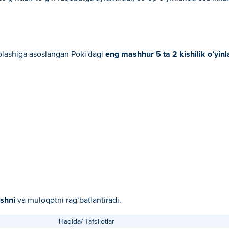
holashiga asoslangan Poki'dagi
eng mashhur 5 ta 2 kishilik oʻyinl
ishni
va muloqotni ragʻbatlantiradi.
Haqida/ Tafsilotlar