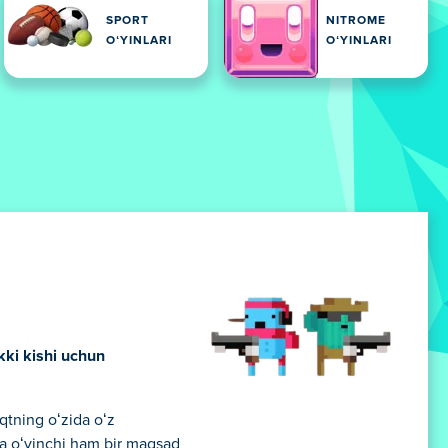
SPORT
NITROME
OʻYINLARI
OʻYINLARI
kki kishi uchun
qtning oʻzida oʻz
ala oʻyinchi ham bir maqsad