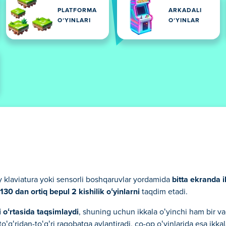
PLATFORMA
ARKADALI
OʻYINLARI
OʻYINLAR
klaviatura yoki sensorli boshqaruvlar yordamida
bitta ekranda i
130 dan ortiq bepul 2 kishilik oʻyinlarni
taqdim etadi.
 oʻrtasida taqsimlaydi
, shuning uchun ikkala oʻyinchi ham bir va
toʻgʻridan-toʻgʻri raqobatga aylantiradi, co-op oʻyinlarida esa ikk