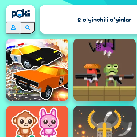
2 oʻyinchili oʻyinlar