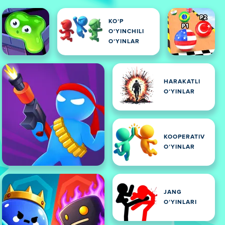
KOʻP
OʻYINCHILI
OʻYINLAR
HARAKATLI
OʻYINLAR
KOOPERATIV
OʻYINLAR
JANG
OʻYINLARI