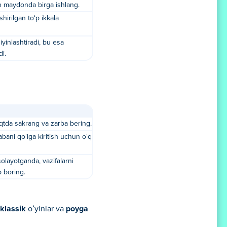
n maydonda birga ishlang.
shirilgan toʻp ikkala
iyinlashtiradi, bu esa
di.
qtda sakrang va zarba bering.
abani qoʻlga kiritish uchun oʻq
solayotganda, vazifalarni
b boring.
 klassik
oʻyinlar va
poyga