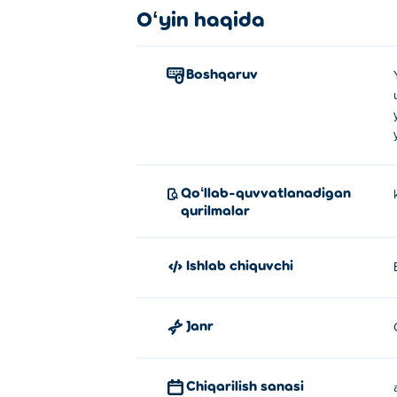
Oʻyin haqida
Boshqaruv
Qoʻllab-quvvatlanadigan
qurilmalar
Ishlab chiquvchi
Janr
Chiqarilish sanasi