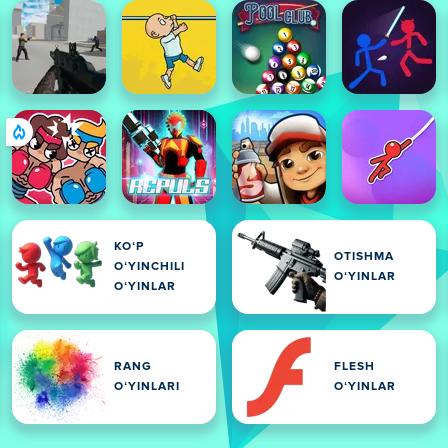
KOʻP
OTISHMA
OʻYINCHILI
OʻYINLAR
OʻYINLAR
RANG
FLESH
OʻYINLARI
OʻYINLAR