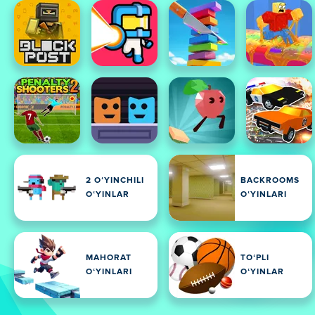
2 OʻYINCHILI
BACKROOMS
OʻYINLAR
OʻYINLARI
MAHORAT
TOʻPLI
OʻYINLARI
OʻYINLAR