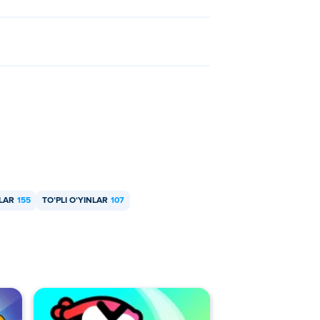
NLAR
155
TOʻPLI OʻYINLAR
107