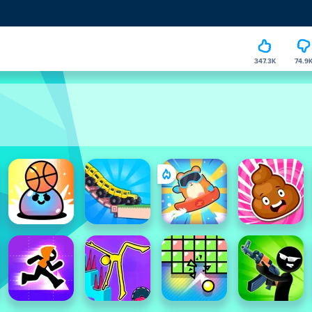
347.3K
74.9