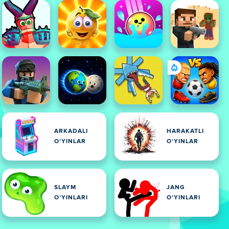
ARKADALI
HARAKATLI
OʻYINLAR
OʻYINLAR
SLAYM
JANG
OʻYINLARI
OʻYINLARI