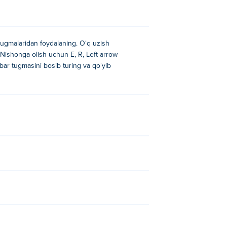
 tugmalaridan foydalaning. Oʻq uzish
 Nishonga olish uchun E, R, Left arrow
ar tugmasini bosib turing va qoʻyib