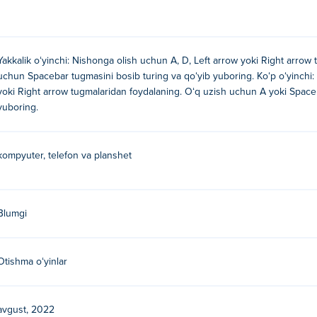
Yakkalik oʻyinchi: Nishonga olish uchun A, D, Left arrow yoki Right arrow
uchun Spacebar tugmasini bosib turing va qoʻyib yuboring. Koʻp oʻyinchi:
yoki Right arrow tugmalaridan foydalaning. Oʻq uzish uchun A yoki Spaceb
yuboring.
kompyuter, telefon va planshet
Blumgi
Otishma oʻyinlar
avgust, 2022