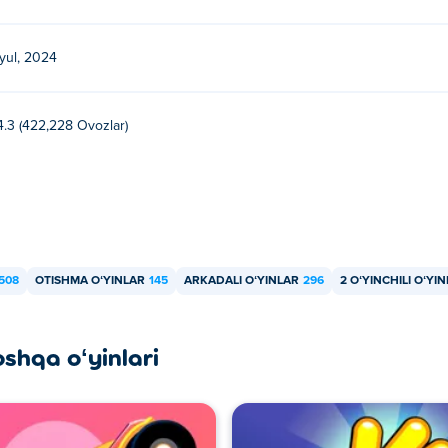
iyul, 2024
4.3 (422,228 Ovozlar)
508
OTISHMA OʻYINLAR
145
ARKADALI OʻYINLAR
296
2 OʻYINCHILI OʻYI
oshqa oʻyinlari