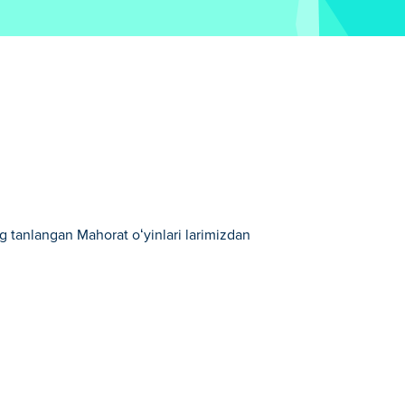
g tanlangan Mahorat oʻyinlari larimizdan
an biridir.