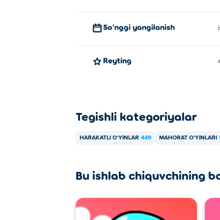
Soʻnggi yangilanish
Reyting
Tegishli kategoriyalar
HARAKATLI OʻYINLAR
449
MAHORAT OʻYINLARI
Bu ishlab chiquvchining b