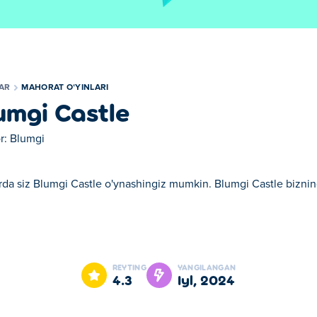
LAR
MAHORAT OʻYINLARI
umgi Castle
r:
Blumgi
rda siz Blumgi Castle o'ynashingiz mumkin. Blumgi Castle biznin
.
mkin. Blumgi Castle bizning tanlangan Mahorat oʻyinlari larimizd
REYTING
YANGILANGAN
4.3
iyl, 2024