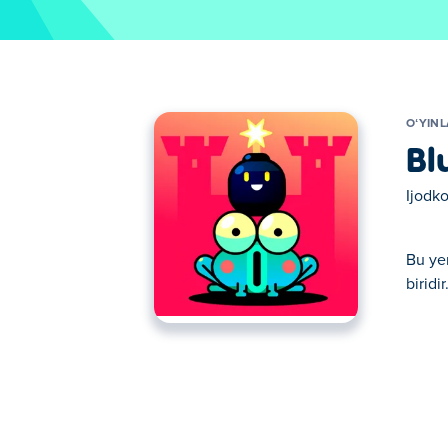
OʻYIN
Bl
Ijodko
Bu ye
biridir
Bu yerda siz Blumgi Castle o'ynashingiz mu