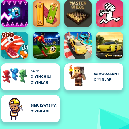
KOʻP
SARGUZASHT
OʻYINCHILI
OʻYINLAR
OʻYINLAR
SIMULYATSIYA
OʻYINLARI