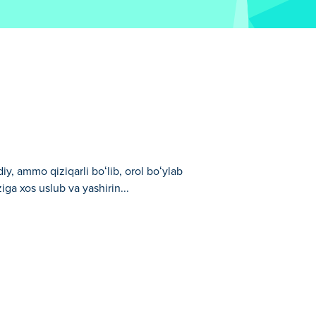
iy, ammo qiziqarli boʻlib, orol boʻylab
iga xos uslub va yashirin...
lab tarqalgan barcha yoqimli Nibbylarni
htni yangi saqlash uchun qiziqarli yon