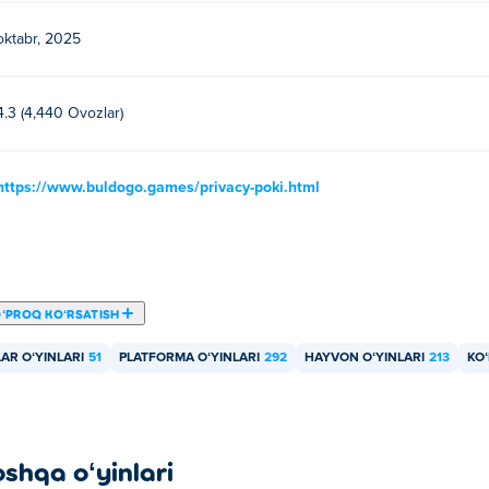
oktabr, 2025
4.3 (4,440 Ovozlar)
https://www.buldogo.games/privacy-poki.html
ʻPROQ KOʻRSATISH
AR OʻYINLARI
51
PLATFORMA OʻYINLARI
292
HAYVON OʻYINLARI
213
KOʻ
oshqa oʻyinlari