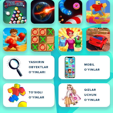
YASHIRIN
MOBIL
OBYEKTLAR
OʻYINLAR
OʻYINLARI
QIZLAR
TOʻSIQLI
UCHUN
OʻYINLAR
OʻYINLAR