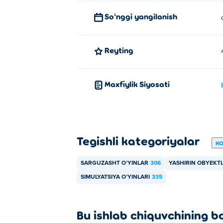
Soʻnggi yangilanish
Reyting
Maxfiylik Siyosati
Tegishli kategoriyalar
KO
SARGUZASHT OʻYINLAR
306
YASHIRIN OBYEKTL
SIMULYATSIYA OʻYINLARI
335
Bu ishlab chiquvchining b