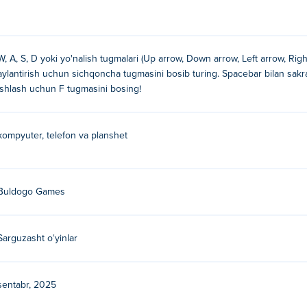
ri
ntirish uchun sichqoncha tugmasini bosib turing
W, A, S, D yoki yo'nalish tugmalari (Up arrow, Down arrow, Left arrow, Rig
aylantirish uchun sichqoncha tugmasini bosib turing. Spacebar bilan sakran
ishlash uchun F tugmasini bosing!
kompyuter, telefon va planshet
n yaratilgan. Ularning boshqa o'yinlarini o'ynang Poki:
World C
Buldogo Games
nini o'ynashim mumkin! bepulmi?
kin! Poki da bepul.
Sarguzasht oʻyinlar
mobil qurilmalarda va ish stolida?
sentabr, 2025
lar va planshetlar kabi mobil qurilmalarda o'ynash mumkin.