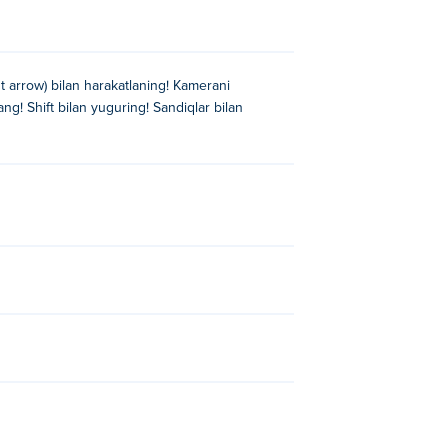
ht arrow) bilan harakatlaning! Kamerani
g! Shift bilan yuguring! Sandiqlar bilan
onquest
!