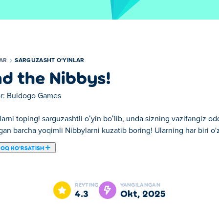
LAR
SARGUZASHT OʻYINLAR
nd the Nibbys!
r:
Buldogo Games
arni toping! sarguzashtli oʻyin boʻlib, unda sizning vazifangiz odd
gan barcha yoqimli Nibbylarni kuzatib boring! Ularning har biri o'z
ROQ KOʻRSATISH
b, unda sizning vazifangiz oddiy, ammo qiziqarli boʻlib, orol boʻy
 uslub va yashirin joylar bilan birga keladi va yo'lda siz sarguzas
REYTING
YANGILANGAN
anishga, to'plashga va uchrashishga tayyormisiz?
4.3
okt, 2025
erak!?