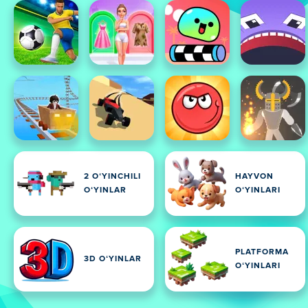
2 OʻYINCHILI
HAYVON
OʻYINLAR
OʻYINLARI
PLATFORMA
3D OʻYINLAR
OʻYINLARI