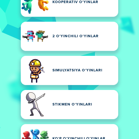
KOOPERATIV OʻYINLAR
2 OʻYINCHILI OʻYINLAR
SIMULYATSIYA OʻYINLARI
STIKMEN OʻYINLARI
KOʻP OʻYINCHILI OʻYINLAR