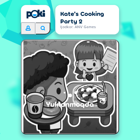
Kate's Cooking
Party 2
Ijodkor: ANV Games
Yuklanmoqda