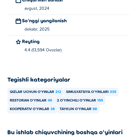
avgust, 2024
Soʻnggi yangilanish
dekabr, 2025
Reyting
4.4 (13,594 Ovozlar)
Tegishli kategoriyalar
QIZLAR UCHUN OʻYINLAR
212
SIMULYATSIYA OʻYINLARI
335
RESTORAN OʻYINLAR
49
2 OʻYINCHILI OʻYINLAR
155
KOOPERATIV OʻYINLAR
38
TAYKUN OʻYINLAR
88
Bu ishlab chiquvchining boshqa oʻyinlari