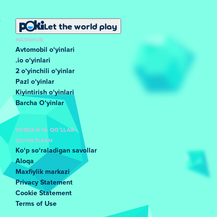
Let the world play
MASHHUR
Avtomobil oʻyinlari
.io oʻyinlari
2 oʻyinchili oʻyinlar
Pazl oʻyinlar
Kiyintirish oʻyinlari
Barcha Oʻyinlar
YORDAM VA QO'LLAB-
QUVVATLASH
Koʻp soʻraladigan savollar
Aloqa
Maxfiylik markazi
Privacy Statement
Cookie Statement
Terms of Use