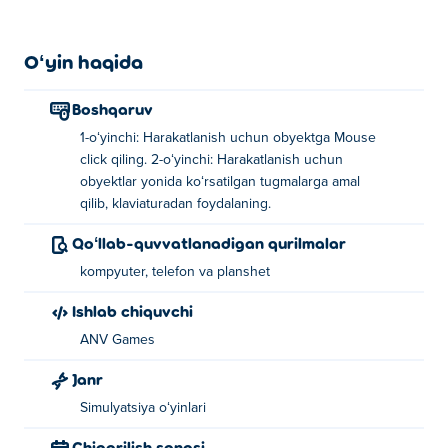
Oʻyin haqida
Boshqaruv
1-oʻyinchi: Harakatlanish uchun obyektga Mouse
click qiling. 2-oʻyinchi: Harakatlanish uchun
obyektlar yonida koʻrsatilgan tugmalarga amal
qilib, klaviaturadan foydalaning.
Qoʻllab-quvvatlanadigan qurilmalar
kompyuter, telefon va planshet
Ishlab chiquvchi
ANV Games
Janr
Simulyatsiya oʻyinlari
Chiqarilish sanasi