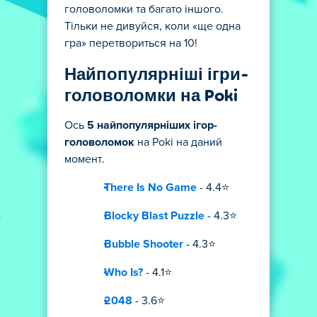
головоломки та багато іншого.
Тільки не дивуйся, коли «ще одна
гра» перетвориться на 10!
Найпопулярніші ігри-
головоломки на Poki
Ось
5 найпопулярніших ігор-
головоломок
на Poki на даний
момент.
There Is No Game
- 4.4⭐
Blocky Blast Puzzle
- 4.3⭐
Bubble Shooter
- 4.3⭐
Who Is?
- 4.1⭐
2048
- 3.6⭐