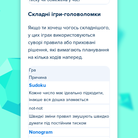
тиску чи обмежень у часі
Складні ігри-головоломки
Якщо ти хочеш чогось складнішого,
у цих іграх використовуються
суворі правила або приховані
рішення, які вимагають планування
на кілька ходів наперед.
Гра
Причина
Sudoku
Кожне число має ідеально підходити,
інакше вся дошка зламається
not-not
Швидкі зміни правил змушують швидко
думати під постійним тиском
Nonogram