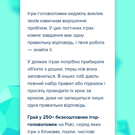
Ігри-головоломки кидають виклик
твоїм навичкам вирішення
проблем. У цих логічних іграх
кожне завдання має одну
правильну відповідь, і твоя робота
— знайти її.
У деяких іграх потрібно прибирати
об'єкти з дошки, перш ніж вона
заповниться. В інших тобі дають
певний набір правил або підказок і
просять проходити їх крок за
кроком, доки не залишиться лише
одна правильна відповідь.
Грай у 250+ безкоштовних ігор-
головоломок
на Poki, серед яких
ігри з блоками, пазли, числові