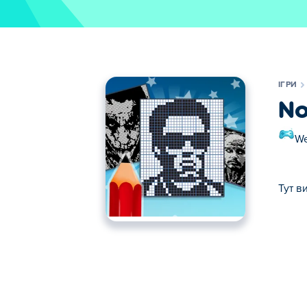
ІГРИ
N
We
Тут в
Тут ви можете грати в Nonogram. Nonogr