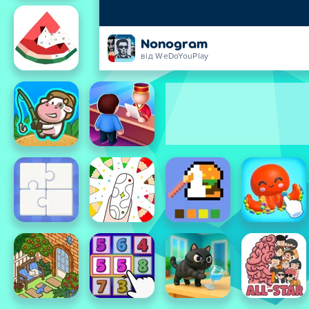
Nonogram
від WeDoYouPlay