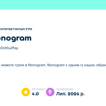
ІНТЕЛЕКТУАЛЬНІ ІГРИ
onogram
DoYouPlay
и можете грати в Nonogram. Nonogram є одним із наших обрани
am є одним із наших обраних Інтелектуальні ігри.
РЕЙТИНГ
ОНОВЛЕНО
4.0
лип. 2026 р.