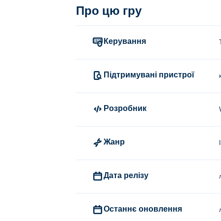
Про цю гру
Керування
Підтримувані пристрої
Розробник
Жанр
Дата релізу
Останнє оновлення