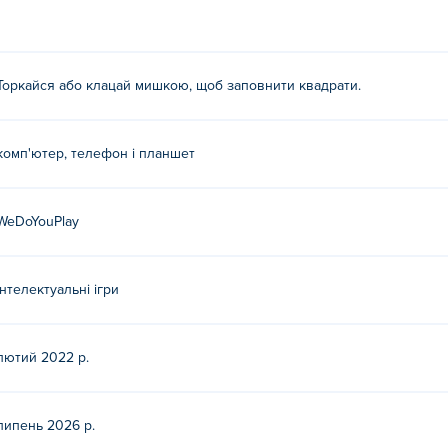
Торкайся або клацай мишкою, щоб заповнити квадрати.
комп'ютер, телефон і планшет
WeDoYouPlay
Інтелектуальні ігри
лютий 2022 р.
липень 2026 р.