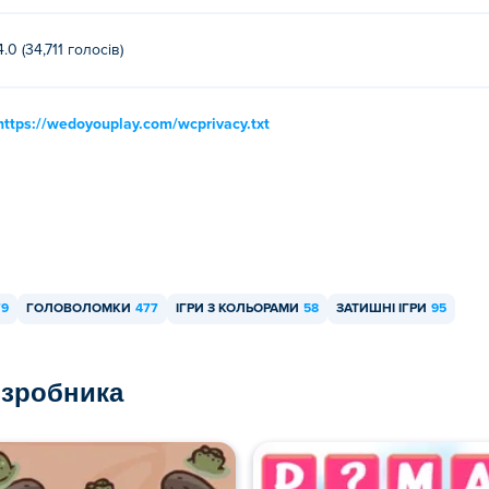
4.0 (34,711 голосів)
https://wedoyouplay.com/wcprivacy.txt
79
ГОЛОВОЛОМКИ
477
ІГРИ З КОЛЬОРАМИ
58
ЗАТИШНІ ІГРИ
95
озробника