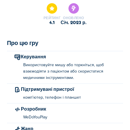
обраних .
РЕЙТИНГ
ОНОВЛЕНО
4.1
січ. 2023 р.
Про цю гру
Керування
Використовуйте мишу або торкніться, щоб
взаємодіяти з пацієнтом або скористатися
медичними інструментами.
Підтримувані пристрої
комп'ютер, телефон і планшет
Розробник
WeDoYouPlay
Жанр