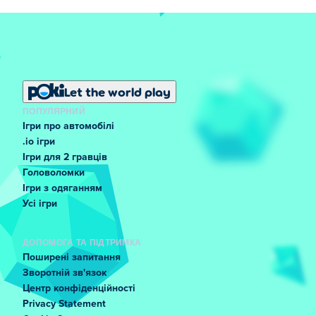
Let the world play
ПОПУЛЯРНИЙ
Ігри про автомобілі
.io ігри
Ігри для 2 гравців
Головоломки
Ігри з одяганням
Усі ігри
ДОПОМОГА ТА ПІДТРИМКА
Поширені запитання
Зворотній зв'язок
Центр конфіденційності
Privacy Statement