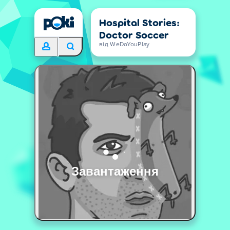
Hospital Stories:
Doctor Soccer
від WeDoYouPlay
Завантаження