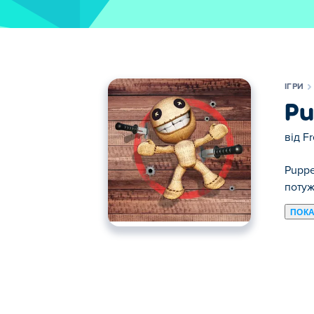
ІГРИ
Pu
від
F
Puppe
потуж
ПОКА
Тут ви можете грати в Puppet Master. Pu