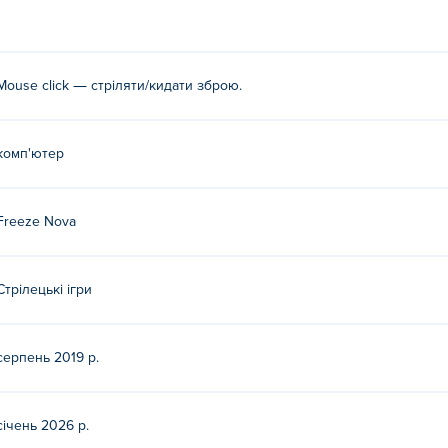
Mouse click — стріляти/кидати зброю.
комп'ютер
Freeze Nova
Стрілецькі ігри
серпень 2019 р.
січень 2026 р.