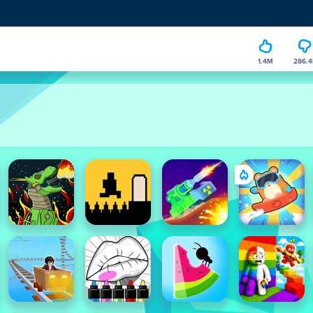
1.4M
286.4