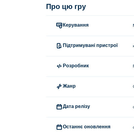
Про цю гру
Керування
Підтримувані пристрої
Розробник
Жанр
Дата релізу
Останнє оновлення