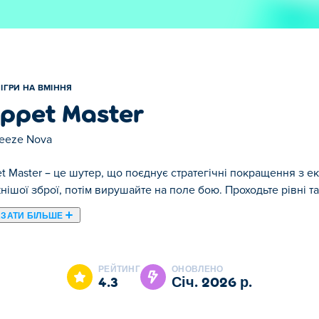
ІГРИ НА ВМІННЯ
ppet Master
reeze Nova
t Master – це шутер, що поєднує стратегічні покращення з 
нішої зброї, потім вирушайте на поле бою. Проходьте рівні 
ЗАТИ БІЛЬШЕ
ppet Master є одним із наших обраних Ігри на вміння.
РЕЙТИНГ
ОНОВЛЕНО
4.3
січ. 2026 р.