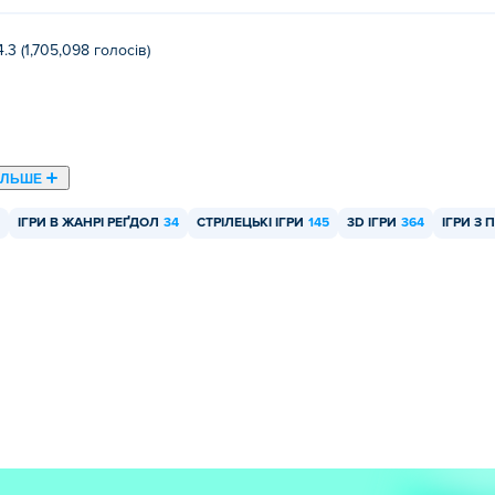
4.3 (1,705,098 голосів)
ІЛЬШЕ
ІГРИ В ЖАНРІ РЕҐДОЛ
34
СТРІЛЕЦЬКІ ІГРИ
145
3D ІГРИ
364
ІГРИ З