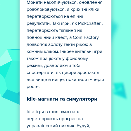
Монети накопичуються, оновлення
розблоковуються, а крихітні кліки
перетворюються на епічні
результати. Такі ігри, як PickCrafter ,
перетворюють тапання на
повноцінний квест, а Coin Factory
дозволяє золоту текти рікою з
кожним кліком. Інкрементальні ігри
також працюють у фоновому
режимі, дозволяючи тобі
спостерігати, як цифри зростають
все вище й вище, поки твоя імперія
росте.
Idle-магнати та симулятори
Idle-ігри в стилі «магнат»
перетворюють прогрес на
управлінський виклик. Будуй,