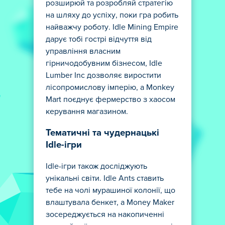
розширюй та розробляй стратегію
на шляху до успіху, поки гра робить
найважчу роботу. Idle Mining Empire
дарує тобі гострі відчуття від
управління власним
гірничодобувним бізнесом, Idle
Lumber Inc дозволяє виростити
лісопромислову імперію, а Monkey
Mart поєднує фермерство з хаосом
керування магазином.
Тематичні та чудернацькі
Idle-ігри
Idle-ігри також досліджують
унікальні світи. Idle Ants ставить
тебе на чолі мурашиної колонії, що
влаштувала бенкет, а Money Maker
зосереджується на накопиченні