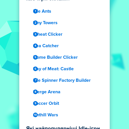
Idle Ants
Tiny Towers
Wheat Clicker
Sea Catcher
Home Builder Clicker
Day of Meat: Castle
Idle Spinner Factory Builder
Merge Arena
Soccer Orbit
Anthill Wars
Які найпопулярніші Idle-ігри