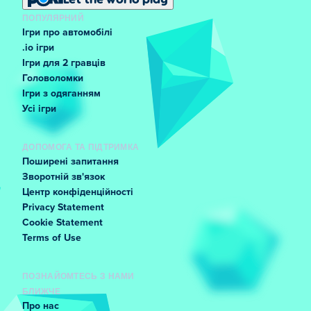
ПОПУЛЯРНИЙ
Ігри про автомобілі
.io ігри
Ігри для 2 гравців
Головоломки
Ігри з одяганням
Усі ігри
ДОПОМОГА ТА ПІДТРИМКА
Поширені запитання
Зворотній зв'язок
Центр конфіденційності
Privacy Statement
Cookie Statement
Terms of Use
ПОЗНАЙОМТЕСЬ З НАМИ
БЛИЖЧЕ
Про нас