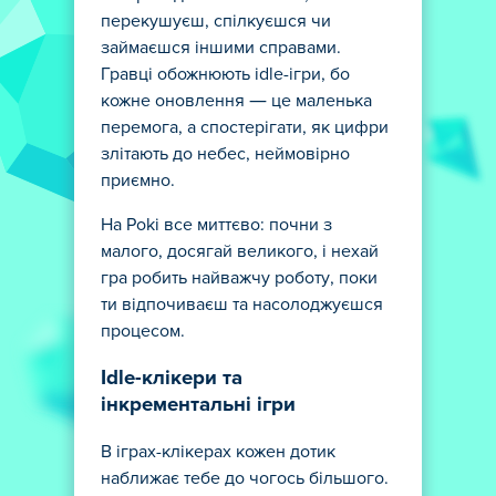
перекушуєш, спілкуєшся чи
займаєшся іншими справами.
Гравці обожнюють idle-ігри, бо
кожне оновлення — це маленька
перемога, а спостерігати, як цифри
злітають до небес, неймовірно
приємно.
На Poki все миттєво: почни з
малого, досягай великого, і нехай
гра робить найважчу роботу, поки
ти відпочиваєш та насолоджуєшся
процесом.
Idle-клікери та
інкрементальні ігри
В іграх-клікерах кожен дотик
наближає тебе до чогось більшого.