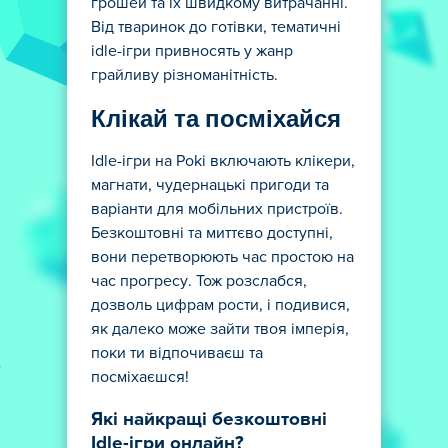
грошей та їх швидкому витрачанні.
Від тваринок до готівки, тематичні
idle-ігри привносять у жанр
грайливу різноманітність.
Клікай та посміхайся
Idle-ігри на Poki включають клікери,
магнати, чудернацькі пригоди та
варіанти для мобільних пристроїв.
Безкоштовні та миттєво доступні,
вони перетворюють час простою на
час прогресу. Тож розслабся,
дозволь цифрам рости, і подивися,
як далеко може зайти твоя імперія,
поки ти відпочиваєш та
посміхаєшся!
Які найкращі безкоштовні
Idle-ігри онлайн?