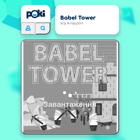
Babel Tower
від Airapport
Завантаження