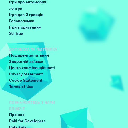
Ігри про автомобілі
.io ігри
Ігри для 2 гравців
Головоломки
Ігри з одяганням
Усі ігри
ДОПОМОГА ТА ПІДТРИМКА
Поширені запитання
Зворотній зв'язок
Центр конфіденційності
Privacy Statement
Cookie Statement
Terms of Use
ПОЗНАЙОМТЕСЬ З НАМИ
БЛИЖЧЕ
Про нас
Poki for Developers
Poki Kids