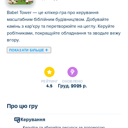
Babel Tower — це клікер-гра про керування
масштабним біблійним будівництвом. Добувайте
камінь з кар'єру та перетворюйте на цеглу. Керуйте
робітниками, покращуйте обладнання та зводьте вежу
вгору.
ПОКАЗАТИ БІЛЬШЕ
Тут ви можете грати в Babel Tower. Babel Tower є
одним із наших обраних Idle-ігри.
РЕЙТИНГ
ОНОВЛЕНО
4.5
груд. 2025 р.
Про цю гру
Керування
Керуйте та збирайте ресурси за допомогою