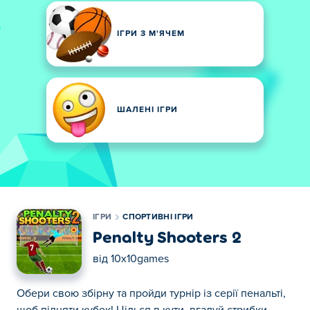
ІГРИ З М'ЯЧЕМ
ШАЛЕНІ ІГРИ
ІГРИ
СПОРТИВНІ ІГРИ
Penalty Shooters 2
від
10x10games
Обери свою збірну та пройди турнір із серії пенальті,