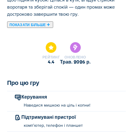
щоб підняти кубок! Цілься в кути, вгадуй стрибки
воротаря та зберігай спокій — один промах може
достроково завершити твою гру.
ПОКАЗАТИ БІЛЬШЕ
Тут ви можете грати в Penalty Shooters 2. Penalty
Shooters 2 є одним із наших обраних Спортивні ігри.
РЕЙТИНГ
ОНОВЛЕНО
4.4
трав. 2026 р.
Про цю гру
Керування
Наведися мишкою на ціль і копни!
Підтримувані пристрої
комп'ютер, телефон і планшет