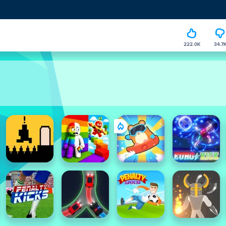
222.0K
34.7