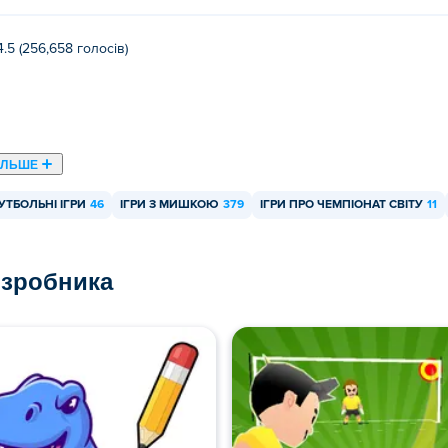
4.5 (256,658 голосів)
ІЛЬШЕ
УТБОЛЬНІ ІГРИ
46
ІГРИ З МИШКОЮ
379
ІГРИ ПРО ЧЕМПІОНАТ СВІТУ
11
озробника