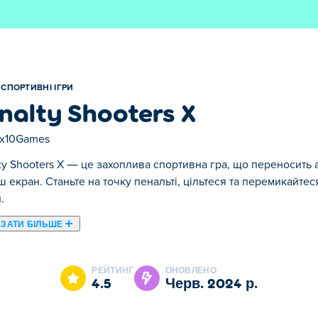
СПОРТИВНІ ІГРИ
nalty Shooters X
0x10Games
ty Shooters X — це захоплива спортивна гра, що переносить 
ш екран. Станьте на точку пенальті, цільтеся та перемикайте
.
ЗАТИ БІЛЬШЕ
X. Penalty Shooters X є одним із наших обраних Спортивні ігри
РЕЙТИНГ
ОНОВЛЕНО
4.5
черв. 2024 р.