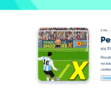
ІГРИ
Pe
від
1
Penal
на ва
сейви
ПОКА
Тут ви можете грати в Penalty Shooters 