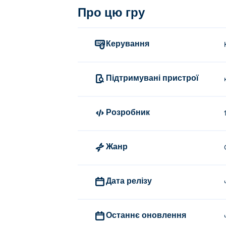
Про цю гру
Керування
Підтримувані пристрої
Розробник
Жанр
Дата релізу
Останнє оновлення